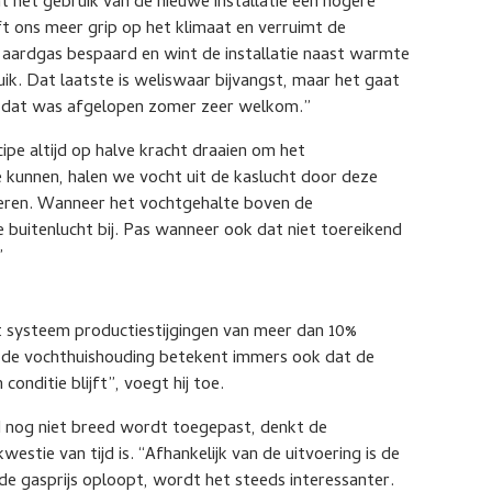
at het gebruik van de nieuwe installatie een hogere
ft ons meer grip op het klimaat en verruimt de
aardgas bespaard en wint de installatie naast warmte
ik. Dat laatste is weliswaar bijvangst, maar het gaat
 dat was afgelopen zomer zeer welkom.”
cipe altijd op halve kracht draaien om het
e kunnen, halen we vocht uit de kaslucht door deze
uleren. Wanneer het vochtgehalte boven de
buitenlucht bij. Pas wanneer ook dat niet toereikend
”
 systeem productiestijgingen van meer dan 10%
n de vochthuishouding betekent immers ook dat de
onditie blijft”, voegt hij toe.
 nog niet breed wordt toegepast, denkt de
stie van tijd is. “Afhankelijk van de uitvoering is de
de gasprijs oploopt, wordt het steeds interessanter.