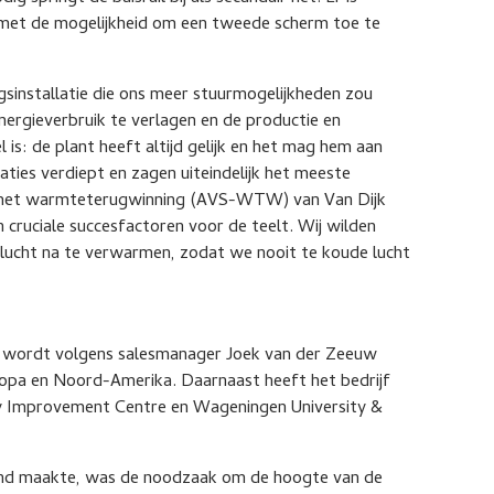
 met de mogelijkheid om een tweede scherm toe te
sinstallatie die ons meer stuurmogelijkheden zou
nergieverbruik te verlagen en de productie en
 is: de plant heeft altijd gelijk en het mag hem aan
aties verdiept en zagen uiteindelijk het meeste
em met warmteterugwinning (AVS-WTW) van Van Dijk
n cruciale succesfactoren voor de teelt. Wij wilden
 lucht na te verwarmen, zodat we nooit te koude lucht
en wordt volgens salesmanager Joek van der Zeeuw
ropa en Noord-Amerika. Daarnaast heeft het bedrijf
phy Improvement Centre en Wageningen University &
end maakte, was de noodzaak om de hoogte van de