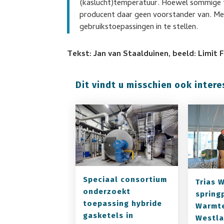
(kaslucht)temperatuur. Hoewel sommige t
producent daar geen voorstander van. Met 
gebruikstoepassingen in te stellen.
Tekst: Jan van Staalduinen, beeld: Limit 
Dit vindt u misschien ook intere
Speciaal consortium
Trias 
onderzoekt
spring
toepassing hybride
Warmt
gasketels in
Westl