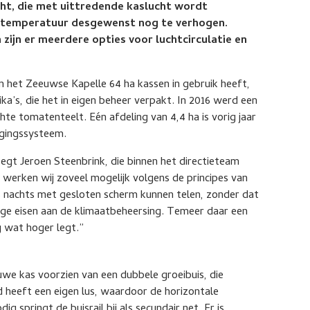
ht, die met uittredende kaslucht wordt
 temperatuur desgewenst nog te verhogen.
 zijn er meerdere opties voor luchtcirculatie en
in het Zeeuwse Kapelle 64 ha kassen in gebruik heeft,
a’s, die het in eigen beheer verpakt. In 2016 werd een
te tomatenteelt. Eén afdeling van 4,4 ha is vorig jaar
gingssysteem.
 zegt Jeroen Steenbrink, die binnen het directieteam
0 werken wij zoveel mogelijk volgens de principes van
s nachts met gesloten scherm kunnen telen, zonder dat
oge eisen aan de klimaatbeheersing. Temeer daar een
 wat hoger legt.”
uwe kas voorzien van een dubbele groeibuis, die
d heeft een eigen lus, waardoor de horizontale
ig springt de buisrail bij als secundair net. Er is