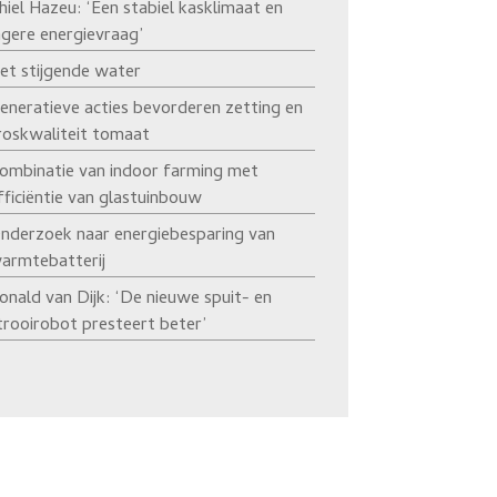
hiel Hazeu: ‘Een stabiel kasklimaat en
agere energievraag’
et stijgende water
eneratieve acties bevorderen zetting en
roskwaliteit tomaat
ombinatie van indoor farming met
fficiëntie van glastuinbouw
nderzoek naar energiebesparing van
armtebatterij
onald van Dijk: ‘De nieuwe spuit- en
trooirobot presteert beter’