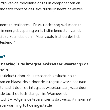
 zijn van de modulaire opzet in componenten en
andaard concept dat zich duidelijk heeft bewezen,
ent te realiseren. “Er valt echt nog wel meer te
ls in energiebesparing en het slim benutten van de
it seizoen dus op in. Maar zoals ik al eerder heb
 leidend.”
em?
 heating is de integratiewisselaar waarlangs de
leid.
latielucht door de uittredende kaslucht op te
aan en blaast deze door de integratiewisselaar naar
itenlucht door de integratiewisselaar aan, waardoor
e lucht de luchtslangen in. Wanneer de
ucht – volgens de leverancier is dat verschil maximaal
naverwarming tot de ingestelde