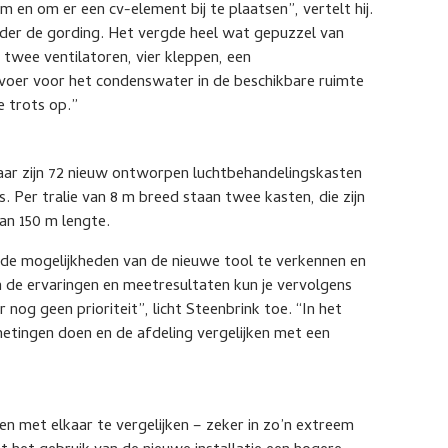
m en om er een cv-element bij te plaatsen”, vertelt hij.
nder de gording. Het vergde heel wat gepuzzel van
twee ventilatoren, vier kleppen, een
fvoer voor het condenswater in de beschikbare ruimte
e trots op.”
 jaar zijn 72 nieuw ontworpen luchtbehandelingskasten
. Per tralie van 8 m breed staan twee kasten, die zijn
an 150 m lengte.
de mogelijkheden van de nieuwe tool te verkennen en
an de ervaringen en meetresultaten kun je vervolgens
 nog geen prioriteit”, licht Steenbrink toe. “In het
metingen doen en de afdeling vergelijken met een
aren met elkaar te vergelijken – zeker in zo’n extreem