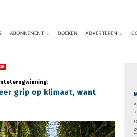
S
ABONNEMENT
BOEKEN
ADVERTEREN
C
GE
rmteterugwinning:
eer grip op klimaat, want
M
A
b
D
z