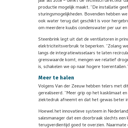
jaar als 2018 – denkt de technisch directeur d
productie mogelijk maakt. “De installatie gee
sturingsmogelijkheden. Bovendien hebben we 
ook water terug dat geschikt is voor hergebru
om meerdere kuubs condenswater per uur en
Steenbrink legt uit dat de ventilatoren in prin
elektriciteitsverbruik te beperken. “Zolang w
langs de integratiewisselaars te laten recirc
grenswaarde komt, mengen we relatief droge 
is, schakelen we op naar hogere toerentallen.
Meer te halen
Volgens Van der Zeeuw hebben telers met dit
gerealiseerd. “Meer grip op het kasklimaat e
ziektedruk afneemt en dat het gewas beter in c
Hoewel het innovatieve systeem in Nederland
salesmanager dat een doorbraak slechts een kwe
terugverdientijd goed te overzien. Naarmate 