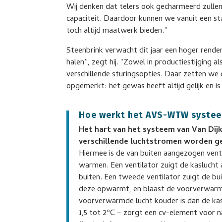
Wij denken dat telers ook gecharmeerd zullen
capaciteit. Daardoor kunnen we vanuit een st
toch altijd maatwerk bieden.”
Steenbrink verwacht dit jaar een hoger rendem
halen”, zegt hij. “Zowel in productiestijging a
verschillende sturingsopties. Daar zetten we d
opgemerkt: het gewas heeft altijd gelijk en is
Hoe werkt het AVS-WTW syste
Het hart van het systeem van Van Dijk
verschillende luchtstromen worden ge
Hiermee is de van buiten aangezogen venti
warmen. Een ventilator zuigt de kaslucht 
buiten. Een tweede ventilator zuigt de bu
deze opwarmt, en blaast de voorverwarmd
voorverwarmde lucht kouder is dan de kasl
1,5 tot 2ºC – zorgt een cv-element voor 