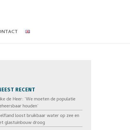
ONTACT
EEST RECENT
ike de Heer: ‘We moeten de populatie
eheersbaar houden’
elfland loost bruikbaar water op zee en
et glastuinbouw droog