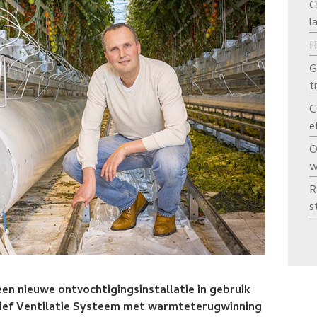
C
l
H
G
t
C
e
O
w
R
s
en nieuwe ontvochtigingsinstallatie in gebruik
ctief Ventilatie Systeem met warmteterugwinning