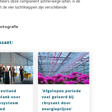
elers deze component achterwege laten, is de
de vier luchtkleppen zijn verschillende
Fotografie
ssant:
Westland
‘Afgelopen periode
plank voor
veel geleerd bij
esysteem
chrysant door
and
energieprijzen’