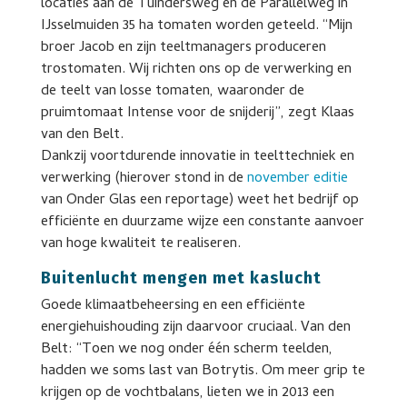
locaties aan de Tuindersweg en de Parallelweg in
IJsselmuiden 35 ha tomaten worden geteeld. “Mijn
broer Jacob en zijn teeltmanagers produceren
trostomaten. Wij richten ons op de verwerking en
de teelt van losse tomaten, waaronder de
pruimtomaat Intense voor de snijderij”, zegt Klaas
van den Belt.
Dankzij voortdurende innovatie in teelttechniek en
verwerking (hierover stond in de
november editie
van Onder Glas een reportage) weet het bedrijf op
efficiënte en duurzame wijze een constante aanvoer
van hoge kwaliteit te realiseren.
Buitenlucht mengen met kaslucht
Goede klimaatbeheersing en een efficiënte
energiehuishouding zijn daarvoor cruciaal. Van den
Belt: “Toen we nog onder één scherm teelden,
hadden we soms last van Botrytis. Om meer grip te
krijgen op de vochtbalans, lieten we in 2013 een