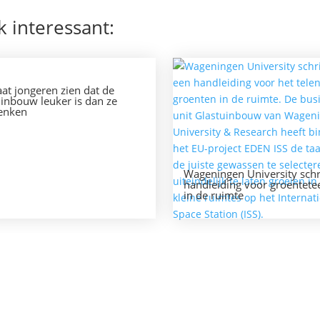
k interessant:
aat jongeren zien dat de
uinbouw leuker is dan ze
enken
Wageningen University schri
handleiding voor groentetee
in de ruimte