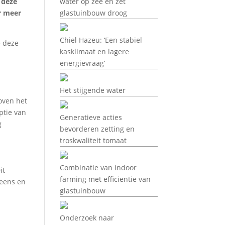
 deze
water op zee en zet
r meer
glastuinbouw droog
Chiel Hazeu: ‘Een stabiel
e deze
kasklimaat en lagere
energievraag’
Het stijgende water
oven het
ptie van
Generatieve acties
g
bevorderen zetting en
troskwaliteit tomaat
Combinatie van indoor
it
farming met efficiëntie van
reens en
glastuinbouw
Onderzoek naar