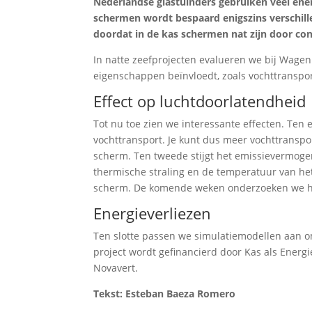
Nederlandse glastuinders gebruiken veel ene
schermen wordt bespaard enigszins verschill
doordat in de kas schermen nat zijn door co
In natte zeefprojecten evalueren we bij Wage
eigenschappen beïnvloedt, zoals vochttranspo
Effect op luchtdoorlatendheid
Tot nu toe zien we interessante effecten. Ten 
vochttransport. Je kunt dus meer vochttransp
scherm. Ten tweede stijgt het emissievermoge
thermische straling en de temperatuur van het
scherm. De komende weken onderzoeken we het
Energieverliezen
Ten slotte passen we simulatiemodellen aan o
project wordt gefinancierd door Kas als Ener
Novavert.
Tekst: Esteban Baeza Romero