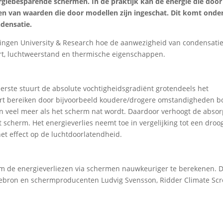
rgiebesparende schermen. In de praktijk kan de energie die door
en van waarden die door modellen zijn ingeschat. Dit komt onde
ndensatie.
ningen University & Research hoe de aanwezigheid van condensati
rt, luchtweerstand en thermische eigenschappen.
eerste stuurt de absolute vochtigheidsgradiënt grotendeels het
ort bereiken door bijvoorbeeld koudere/drogere omstandigheden b
n veel meer als het scherm nat wordt. Daardoor verhoogt de absor
 scherm. Het energieverlies neemt toe in vergelijking tot een droo
 effect op de luchtdoorlatendheid.
m de energieverliezen via schermen nauwkeuriger te berekenen. D
giebron en schermproducenten Ludvig Svensson, Ridder Climate Sc