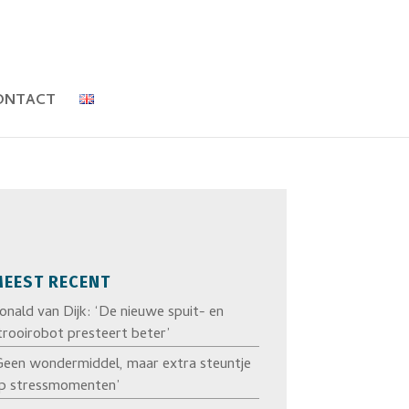
ONTACT
EEST RECENT
onald van Dijk: ‘De nieuwe spuit- en
trooirobot presteert beter’
Geen wondermiddel, maar extra steuntje
p stressmomenten’