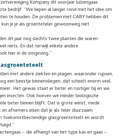
fzetvereniging Kompany dit voorjaar luizengaas
rote bedrijf. “We liepen al langer rond met het idee om
 buiten te houden. De problemen met CABY hebben dit
, kun je je als groenteteler gewoonweg niet
den dit jaar nog slechts twee planten die waren
el niets. En dat terwijl enkele andere
ok hier in de omgeving.”
lasgroenteteelt
ellen met andere ziekten en plagen, waaronder rupsen,
nog een beestje binnenvliegen; dat scheelt enorm veel.
meer. Het gewas staat er beter en rustiger bij en we
gen insecten. Ook hoeven we minder biologische
tie beter binnen blijft. Dat is grote winst, mede
en afnemers eisen dat je als teler duurzaam
een toekomstbestendige glasgroenteteelt en wordt
rtuigd.”
sectengaas – die afhangt van het type kas en gaas –