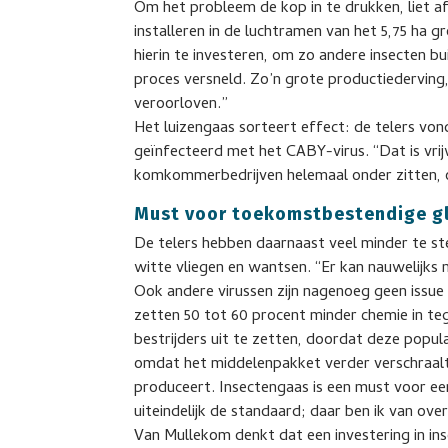
Om het probleem de kop in te drukken, liet a
installeren in de luchtramen van het 5,75 ha g
hierin te investeren, om zo andere insecten
proces versneld. Zo’n grote productiederving
veroorloven.”
Het luizengaas sorteert effect: de telers von
geïnfecteerd met het CABY-virus. “Dat is vrijw
komkommerbedrijven helemaal onder zitten, o
Must voor toekomstbestendige g
De telers hebben daarnaast veel minder te st
witte vliegen en wantsen. “Er kan nauwelijks 
Ook andere virussen zijn nagenoeg geen issue 
zetten 50 tot 60 procent minder chemie in te
bestrijders uit te zetten, doordat deze popula
omdat het middelenpakket verder verschraalt 
produceert. Insectengaas is een must voor 
uiteindelijk de standaard; daar ben ik van ove
Van Mullekom denkt dat een investering in in