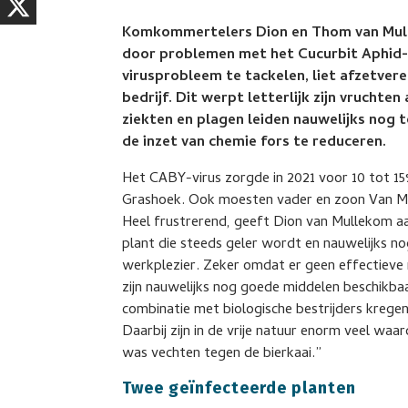
Komkommertelers Dion en Thom van Mullek
door problemen met het Cucurbit Aphid-
virusprobleem te tackelen, liet afzetver
bedrijf. Dit werpt letterlijk zijn vruchten
ziekten en plagen leiden nauwelijks nog
de inzet van chemie fors te reduceren.
Het CABY-virus zorgde in 2021 voor 10 tot 15
Grashoek. Ook moesten vader en zoon Van 
Heel frustrerend, geeft Dion van Mullekom aan.
plant die steeds geler wordt en nauwelijks n
werkplezier. Zeker omdat er geen effectieve 
zijn nauwelijks nog goede middelen beschikbaar
combinatie met biologische bestrijders kregen
Daarbij zijn in de vrije natuur enorm veel waa
was vechten tegen de bierkaai.”
Twee geïnfecteerde planten