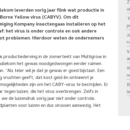
Z
u
om leverden vorig jaar flink wat productie in
Borne Yellow virus (CABYV). Om dit
‘
eniging Kompany insectengaas installeren op het
p
 af: het virus is onder controle en ook andere
J
 tot problemen. Hierdoor weten de ondernemers
r
V
% productiederving in de zomerteelt van Multigrow in
a
Mullekom het gewas noodgedwongen eerder ruimen.
W
 “Als teler wil je dat je gewas er goed bijstaat. Een
n
og vruchten geeft, dat kost geld én ontneemt je
mogelijkheden zijn om het CABY-virus te bestrijden. Er
B
 tegen luizen, die het virus overbrengen. Zelfs in
l
 we de luizendruk vorig jaar niet onder controle.
rdplanten voor luizen en dus virussen aanwezig. Het