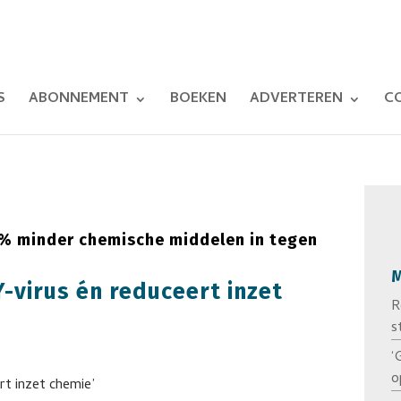
S
ABONNEMENT
BOEKEN
ADVERTEREN
C
0% minder chemische middelen in tegen
M
-virus én reduceert inzet
R
s
‘
o