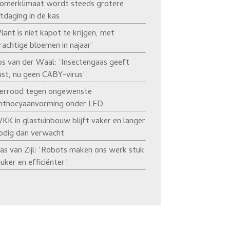
omerklimaat wordt steeds grotere
itdaging in de kas
Plant is niet kapot te krijgen, met
rachtige bloemen in najaar’
os van der Waal: ‘Insectengaas geeft
ust, nu geen CABY-virus’
errood tegen ongewenste
nthocyaanvorming onder LED
KK in glastuinbouw blijft vaker en langer
odig dan verwacht
as van Zijl: ‘Robots maken ons werk stuk
euker en efficiënter’