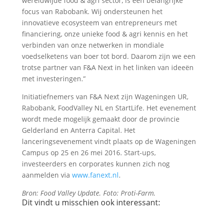
wereldwijde food & agri sector, is een belangrijke
focus van Rabobank. Wij ondersteunen het
innovatieve ecosysteem van entrepreneurs met
financiering, onze unieke food & agri kennis en het
verbinden van onze netwerken in mondiale
voedselketens van boer tot bord. Daarom zijn we een
trotse partner van F&A Next in het linken van ideeën
met investeringen.”
Initiatiefnemers van F&A Next zijn Wageningen UR,
Rabobank, FoodValley NL en StartLife. Het evenement
wordt mede mogelijk gemaakt door de provincie
Gelderland en Anterra Capital. Het
lanceringsevenement vindt plaats op de Wageningen
Campus op 25 en 26 mei 2016. Start-ups,
investeerders en corporates kunnen zich nog
aanmelden via
www.fanext.nl
.
Bron: Food Valley Update. Foto: Proti-Farm.
Dit vindt u misschien ook interessant: