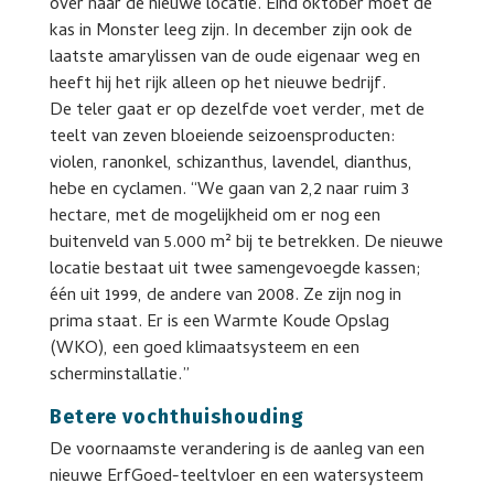
over naar de nieuwe locatie. Eind oktober moet de
kas in Monster leeg zijn. In december zijn ook de
laatste amarylissen van de oude eigenaar weg en
heeft hij het rijk alleen op het nieuwe bedrijf.
De teler gaat er op dezelfde voet verder, met de
teelt van zeven bloeiende seizoensproducten:
violen, ranonkel, schizanthus, lavendel, dianthus,
hebe en cyclamen. “We gaan van 2,2 naar ruim 3
hectare, met de mogelijkheid om er nog een
buitenveld van 5.000 m² bij te betrekken. De nieuwe
locatie bestaat uit twee samengevoegde kassen;
één uit 1999, de andere van 2008. Ze zijn nog in
prima staat. Er is een Warmte Koude Opslag
(WKO), een goed klimaatsysteem en een
scherminstallatie.”
Betere vochthuishouding
De voornaamste verandering is de aanleg van een
nieuwe ErfGoed-teeltvloer en een watersysteem