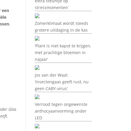
extra steuntje op
stressmomenten’
r een
iële
Zomerklimaat wordt steeds
assen.
grotere uitdaging in de kas
‘Plant is niet kapot te krijgen,
met prachtige bloemen in
najaar’
Jos van der Waal:
‘Insectengaas geeft rust, nu
geen CABY-virus’
Verrood tegen ongewenste
nder Glas
anthocyaanvorming onder
eeft.
LED