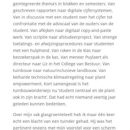
geïntegreerde thema’s in blokken en semesters. Van
geschreven rapporten naar digitale cijfersystemen.
Van in discussie met een student over het cijfer tot
confrontatie met de advocaat van de ouders van de
student. Van afkijken naar digitaal copy-and-paste
werk. Van scriptie naar afstudeerproject. Van strenge
toelatings- en afwijzingsprocedures naar studenten
met een hulphond. Van roken in de klas naar
bezoekerspak in de kas. Van meneer Puylaert als
directeur naar Liz in het College van Bestuur. Van
tuinbouw naar natuurinclusieve landbouw. Van
keiharde technische klimaatregeling naar plant
empowerment. Kort samengevat is het
tuinbouwonderwijs nu ‘student centraal en de plant
ook in zijn kracht’. Dat had echt niemand veertig jaar
geleden kunnen bedenken.
Over mijn vak glasgroenteteelt heb ik maar één keer
echt een klacht van een tuinder gehad. Hij was het
pertinent oneens met mijn voorstel voor een scherm