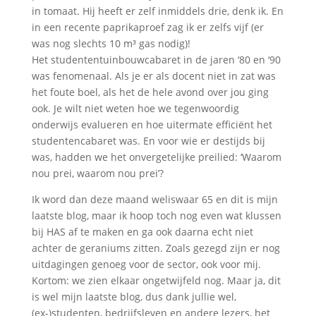
in tomaat. Hij heeft er zelf inmiddels drie, denk ik. En
in een recente paprikaproef zag ik er zelfs vijf (er
was nog slechts 10 m³ gas nodig)!
Het studententuinbouwcabaret in de jaren ‘80 en ‘90
was fenomenaal. Als je er als docent niet in zat was
het foute boel, als het de hele avond over jou ging
ook. Je wilt niet weten hoe we tegenwoordig
onderwijs evalueren en hoe uitermate efficiënt het
studentencabaret was. En voor wie er destijds bij
was, hadden we het onvergetelijke preilied: ‘Waarom
nou prei, waarom nou prei’?
Ik word dan deze maand weliswaar 65 en dit is mijn
laatste blog, maar ik hoop toch nog even wat klussen
bij HAS af te maken en ga ook daarna echt niet
achter de geraniums zitten. Zoals gezegd zijn er nog
uitdagingen genoeg voor de sector, ook voor mij.
Kortom: we zien elkaar ongetwijfeld nog. Maar ja, dit
is wel mijn laatste blog, dus dank jullie wel,
(ex-)studenten, bedrijfsleven en andere lezers, het