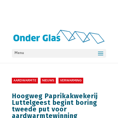
Menu
AARDWARMTE
NIEUWS
VERWARMING
Hoogweg Paprikakwekerij
Luttelgeest begint boring
tweede put voor
aardwarmtewinning