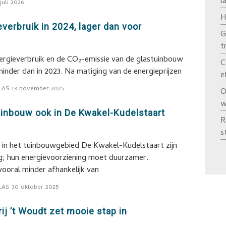
l
juli 2026
H
erbruik in 2024, lager dan voor
G
t
ergieverbruik en de CO₂-emissie van de glastuinbouw
C
inder dan in 2023. Na matiging van de energieprijzen
e
LAS
13 november 2025
O
w
inbouw ook in De Kwakel-Kudelstaart
R
s
rs in het tuinbouwgebied De Kwakel-Kudelstaart zijn
ng; hun energievoorziening moet duurzamer.
 vooral minder afhankelijk van
LAS
30 oktober 2025
j ’t Woudt zet mooie stap in