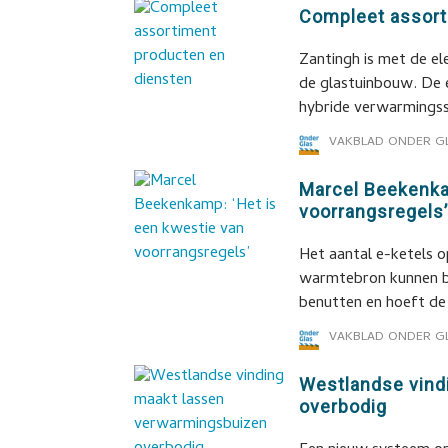
Compleet assort
Zantingh is met de el
de glastuinbouw. De e
hybride verwarmings
VAKBLAD ONDER G
Marcel Beekenka
voorrangsregels
Het aantal e-ketels o
warmtebron kunnen b
benutten en hoeft d
VAKBLAD ONDER G
Westlandse vind
overbodig