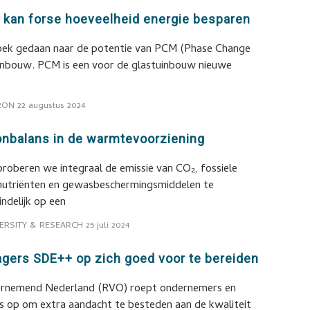
 kan forse hoeveelheid energie besparen
oek gedaan naar de potentie van PCM (Phase Change
tuinbouw. PCM is een voor de glastuinbouw nieuwe
RON
22 augustus 2024
nbalans in de warmtevoorziening
roberen we integraal de emissie van CO₂, fossiele
nutriënten en gewasbeschermingsmiddelen te
indelijk op een
ERSITY & RESEARCH
25 juli 2024
agers SDE++ op zich goed voor te bereiden
dernemend Nederland (RVO) roept ondernemers en
es op om extra aandacht te besteden aan de kwaliteit