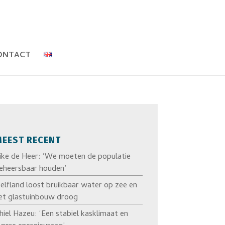
ONTACT
EEST RECENT
ike de Heer: ‘We moeten de populatie
eheersbaar houden’
elfland loost bruikbaar water op zee en
et glastuinbouw droog
hiel Hazeu: ‘Een stabiel kasklimaat en