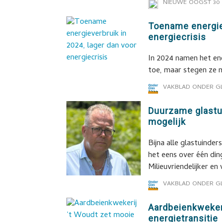
NIEUWE OOGST
30 
Toename energiev
energiecrisis
In 2024 namen het en
toe, maar stegen ze m
VAKBLAD ONDER G
Duurzame glastu
mogelijk
Bijna alle glastuinde
het eens over één di
Milieuvriendelijker en
VAKBLAD ONDER G
Aardbeienkwekeri
energietransitie