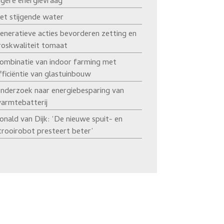
agere energievraag’
et stijgende water
eneratieve acties bevorderen zetting en
roskwaliteit tomaat
ombinatie van indoor farming met
fficiëntie van glastuinbouw
nderzoek naar energiebesparing van
armtebatterij
onald van Dijk: ‘De nieuwe spuit- en
trooirobot presteert beter’