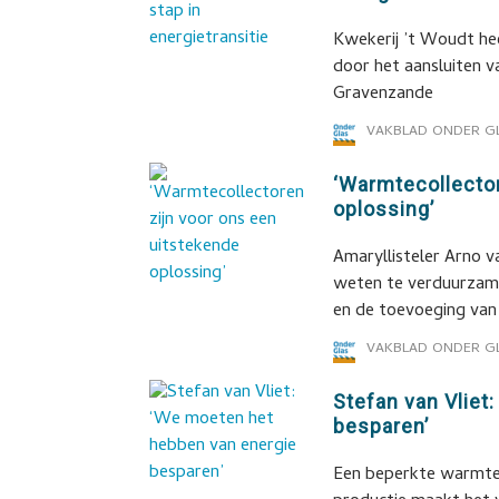
Kwekerij ’t Woudt he
door het aansluiten v
Gravenzande
VAKBLAD ONDER G
‘Warmtecollector
oplossing’
Amaryllisteler Arno v
weten te verduurzam
en de toevoeging va
VAKBLAD ONDER G
Stefan van Vliet
besparen’
Een beperkte warmteb