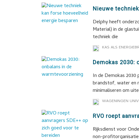
Nieuwe techniek
Delphy heeft onderz
Material) in de glas
techniek die
KAS ALS ENERGIEB
Demokas 2030: o
In de Demokas 2030 p
brandstof, water en 
minimaliseren om uite
WAGENINGEN UNIV
RVO roept aanvr
Rijksdienst voor On
non-profitorganisati