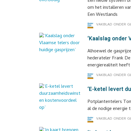
Een nieuw systeem om
om het installeren va
Een Westlands
VAKBLAD ONDER G
‘Kaalslag onder 
Alhoewel de gasprijz
hederateler Frank De
energierealiteit heeft
VAKBLAD ONDER G
‘E-ketel levert 
Potplantentelers Tom
al de nodige energie 
VAKBLAD ONDER G