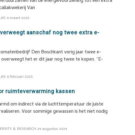
verduurzamen van de energievoorziening tot een extra
callakwekerij Van
LAS
6 maart 2025
verweegt aanschaf nog twee extra e-
tomatenbedrijf Den Boschkant vorig jaar twee e-
, overweegt het er dit jaar nog twee te kopen. “E-
LAS
6 februari 2025
oor ruimteverwarming kassen
md om indirect via de luchttemperatuur de juiste
realiseren. Voor sommige gewassen is het niet nodig
ERSITY & RESEARCH
29 augustus 2024