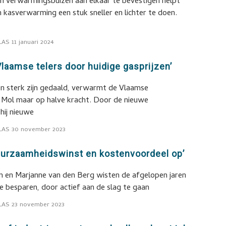
 verwarmingsbuizen aan elkaar te bevestigen helpt
n kasverwarming een stuk sneller en lichter te doen.
LAS
11 januari 2024
Vlaamse telers door huidige gasprijzen’
en sterk zijn gedaald, verwarmt de Vlaamse
 Mol maar op halve kracht. Door de nieuwe
 hij nieuwe
LAS
30 november 2023
duurzaamheidswinst en kostenvoordeel op’
 en Marjanne van den Berg wisten de afgelopen jaren
te besparen, door actief aan de slag te gaan
LAS
23 november 2023