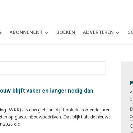
S
ABONNEMENT
BOEKEN
ADVERTEREN
C
M
ouw blijft vaker en langer nodig dan
A
b
D
g (WKK) als energiebron blijft ook de komende jaren
z
pelen op glastuinbouwbedrijven. Dat blijkt uit de nieuwe
 2026 die
C