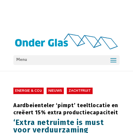
Menu
ENERGIE & CO2
NIEUWS
ZACHTFRUIT
Aardbeienteler ‘pimpt’ teeltlocatie en
creëert 15% extra productiecapaciteit
‘Extra netruimte is must
voor verduurzaming