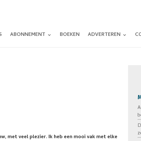
S
ABONNEMENT
BOEKEN
ADVERTEREN
C
M
A
b
D
z
uw, met veel plezier. Ik heb een mooi vak met elke