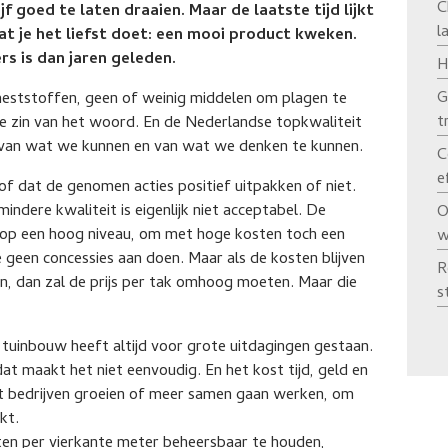
C
 goed te laten draaien. Maar de laatste tijd lijkt
l
at je het liefst doet: een mooi product kweken.
s is dan jaren geleden.
H
G
meststoffen, geen of weinig middelen om plagen te
t
e zin van het woord. En de Nederlandse topkwaliteit
 van wat we kunnen en van wat we denken te kunnen.
C
e
 of dat de genomen acties positief uitpakken of niet.
indere kwaliteit is eigenlijk niet acceptabel. De
O
n op een hoog niveau, om met hoge kosten toch een
w
 geen concessies aan doen. Maar als de kosten blijven
R
aren, dan zal de prijs per tak omhoog moeten. Maar die
s
 tuinbouw heeft altijd voor grote uitdagingen gestaan.
 dat maakt het niet eenvoudig. En het kost tijd, geld en
t bedrijven groeien of meer samen gaan werken, om
kt.
en per vierkante meter beheersbaar te houden,