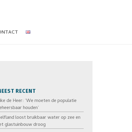
ONTACT
EEST RECENT
ike de Heer: ‘We moeten de populatie
eheersbaar houden’
elfland loost bruikbaar water op zee en
et glastuinbouw droog