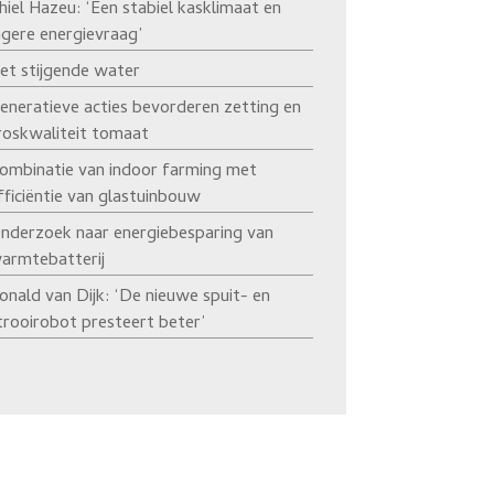
hiel Hazeu: ‘Een stabiel kasklimaat en
agere energievraag’
et stijgende water
eneratieve acties bevorderen zetting en
roskwaliteit tomaat
ombinatie van indoor farming met
fficiëntie van glastuinbouw
nderzoek naar energiebesparing van
armtebatterij
onald van Dijk: ‘De nieuwe spuit- en
trooirobot presteert beter’