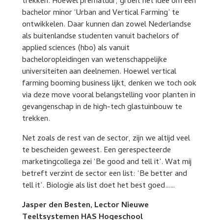
trekken. Hoewel prematuur, groeit het idee om een
bachelor minor ‘Urban and Vertical Farming’ te
ontwikkelen. Daar kunnen dan zowel Nederlandse
als buitenlandse studenten vanuit bachelors of
applied sciences (hbo) als vanuit
bacheloropleidingen van wetenschappelijke
universiteiten aan deelnemen. Hoewel vertical
farming booming business lijkt, denken we toch ook
via deze move vooral belangstelling voor planten in
gevangenschap in de high-tech glastuinbouw te
trekken.
Net zoals de rest van de sector, zijn we altijd veel
te bescheiden geweest. Een gerespecteerde
marketingcollega zei ‘Be good and tell it’. Wat mij
betreft verzint de sector een list: ‘Be better and
tell it’. Biologie als list doet het best goed……
Jasper den Besten, Lector Nieuwe
Teeltsystemen HAS Hogeschool