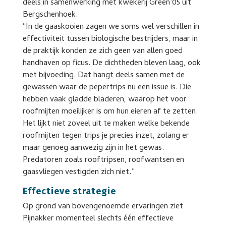
deels in samenwerking met kwekerij Green’05 uit
Bergschenhoek.
“In de gaaskooien zagen we soms wel verschillen in
effectiviteit tussen biologische bestrijders, maar in
de praktijk konden ze zich geen van allen goed
handhaven op ficus. De dichtheden bleven laag, ook
met bijvoeding. Dat hangt deels samen met de
gewassen waar de pepertrips nu een issue is. Die
hebben vaak gladde bladeren, waarop het voor
roofmijten moeilijker is om hun eieren af te zetten.
Het lijkt niet zoveel uit te maken welke bekende
roofmijten tegen trips je precies inzet, zolang er
maar genoeg aanwezig zijn in het gewas.
Predatoren zoals rooftripsen, roofwantsen en
gaasvliegen vestigden zich niet.”
Effectieve strategie
Op grond van bovengenoemde ervaringen ziet
Pijnakker momenteel slechts één effectieve