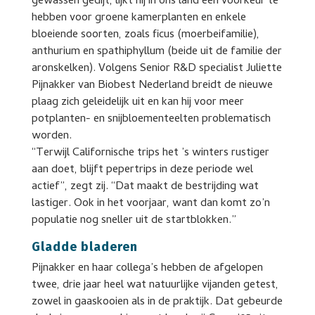
gewassen gedijt, lijkt hij in ons land een voorkeur te
hebben voor groene kamerplanten en enkele
bloeiende soorten, zoals ficus (moerbeifamilie),
anthurium en spathiphyllum (beide uit de familie der
aronskelken). Volgens Senior R&D specialist Juliette
Pijnakker van Biobest Nederland breidt de nieuwe
plaag zich geleidelijk uit en kan hij voor meer
potplanten- en snijbloementeelten problematisch
worden.
“Terwijl Californische trips het ’s winters rustiger
aan doet, blijft pepertrips in deze periode wel
actief”, zegt zij. “Dat maakt de bestrijding wat
lastiger. Ook in het voorjaar, want dan komt zo’n
populatie nog sneller uit de startblokken.”
Gladde bladeren
Pijnakker en haar collega’s hebben de afgelopen
twee, drie jaar heel wat natuurlijke vijanden getest,
zowel in gaaskooien als in de praktijk. Dat gebeurde