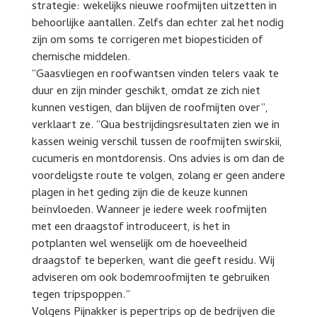
strategie: wekelijks nieuwe roofmijten uitzetten in
behoorlijke aantallen. Zelfs dan echter zal het nodig
zijn om soms te corrigeren met biopesticiden of
chemische middelen.
“Gaasvliegen en roofwantsen vinden telers vaak te
duur en zijn minder geschikt, omdat ze zich niet
kunnen vestigen, dan blijven de roofmijten over”,
verklaart ze. “Qua bestrijdingsresultaten zien we in
kassen weinig verschil tussen de roofmijten swirskii,
cucumeris en montdorensis. Ons advies is om dan de
voordeligste route te volgen, zolang er geen andere
plagen in het geding zijn die de keuze kunnen
beïnvloeden. Wanneer je iedere week roofmijten
met een draagstof introduceert, is het in
potplanten wel wenselijk om de hoeveelheid
draagstof te beperken, want die geeft residu. Wij
adviseren om ook bodemroofmijten te gebruiken
tegen tripspoppen.”
Volgens Pijnakker is pepertrips op de bedrijven die