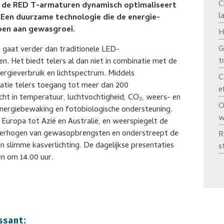
C
n de RED T-armaturen dynamisch optimaliseert
l
. Een duurzame technologie die de energie-
doen aan gewasgroei.
H
G
gaat verder dan traditionele LED-
t
n. Het biedt telers al dan niet in combinatie met de
rgieverbruik en lichtspectrum. Middels
C
catie telers toegang tot meer dan 200
e
icht in temperatuur, luchtvochtigheid, CO₂, weers- en
O
 energiebewaking en fotobiologische ondersteuning.
w
 Europa tot Azië en Australië, en weerspiegelt de
t verhogen van gewasopbrengsten en onderstreept de
R
n slimme kasverlichting. De dagelijkse presentaties
s
n om 14.00 uur.
ssant: