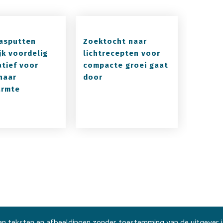
asputten
Zoektocht naar
jk voordelig
lichtrecepten voor
atief voor
compacte groei gaat
naar
door
armte