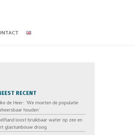
ONTACT
EEST RECENT
ike de Heer: ‘We moeten de populatie
eheersbaar houden’
elfland loost bruikbaar water op zee en
et glastuinbouw droog