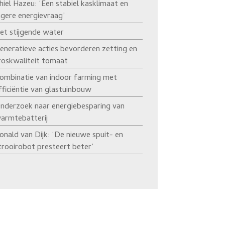
hiel Hazeu: ‘Een stabiel kasklimaat en
agere energievraag’
et stijgende water
eneratieve acties bevorderen zetting en
roskwaliteit tomaat
ombinatie van indoor farming met
fficiëntie van glastuinbouw
nderzoek naar energiebesparing van
armtebatterij
onald van Dijk: ‘De nieuwe spuit- en
trooirobot presteert beter’