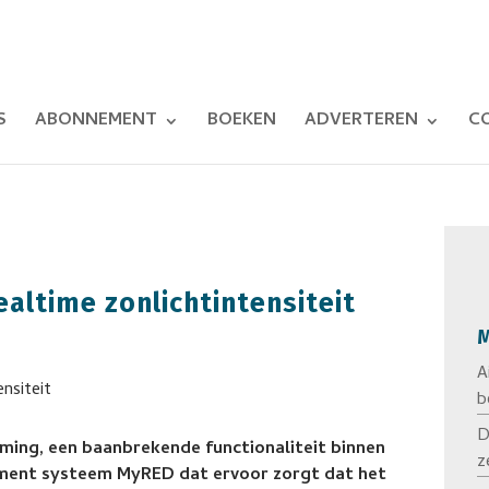
S
ABONNEMENT
BOEKEN
ADVERTEREN
C
ealtime zonlichtintensiteit
M
A
b
D
ing, een baanbrekende functionaliteit binnen
z
ment systeem MyRED dat ervoor zorgt dat het