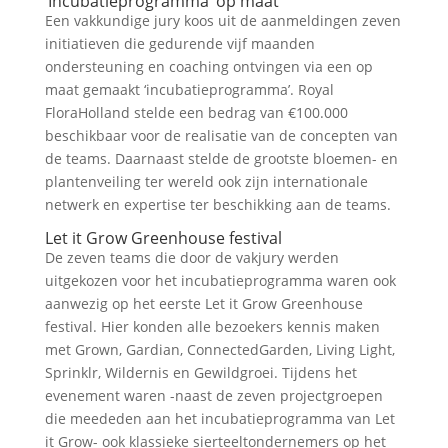
‘Incubatieprogramma’ op maat
Een vakkundige jury koos uit de aanmeldingen zeven
initiatieven die gedurende vijf maanden
ondersteuning en coaching ontvingen via een op
maat gemaakt ‘incubatieprogramma’. Royal
FloraHolland stelde een bedrag van €100.000
beschikbaar voor de realisatie van de concepten van
de teams. Daarnaast stelde de grootste bloemen- en
plantenveiling ter wereld ook zijn internationale
netwerk en expertise ter beschikking aan de teams.
Let it Grow Greenhouse festival
De zeven teams die door de vakjury werden
uitgekozen voor het incubatieprogramma waren ook
aanwezig op het eerste Let it Grow Greenhouse
festival. Hier konden alle bezoekers kennis maken
met Grown, Gardian, ConnectedGarden, Living Light,
Sprinklr, Wildernis en Gewildgroei. Tijdens het
evenement waren -naast de zeven projectgroepen
die meededen aan het incubatieprogramma van Let
it Grow- ook klassieke sierteeltondernemers op het