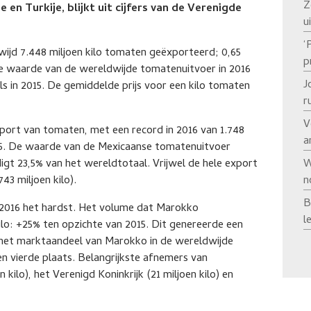
Z
en Turkije, blijkt uit cijfers van de Verenigde
u
‘
jd 7.448 miljoen kilo tomaten geëxporteerd; 0,65
p
De waarde van de wereldwijde tomatenuitvoer in 2016
J
ls in 2015. De gemiddelde prijs voor een kilo tomaten
r
V
xport van tomaten, met een record in 2016 van 1.748
a
015. De waarde van de Mexicaanse tomatenuitvoer
gt 23,5% van het wereldtotaal. Vrijwel de hele export
W
43 miljoen kilo).
n
B
 2016 het hardst. Het volume dat Marokko
l
ilo: +25% ten opzichte van 2015. Dit genereerde een
het marktaandeel van Marokko in de wereldwijde
n vierde plaats. Belangrijkste afnemers van
kilo), het Verenigd Koninkrijk (21 miljoen kilo) en