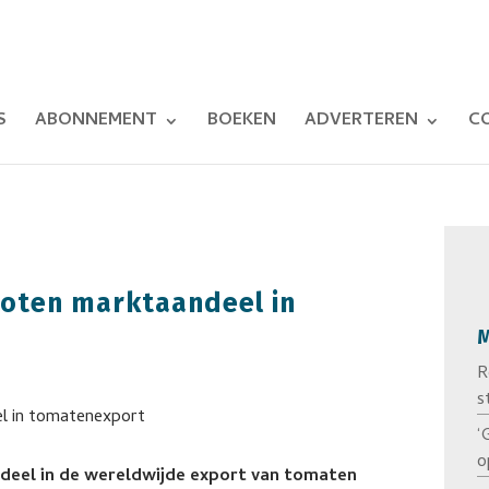
S
ABONNEMENT
BOEKEN
ADVERTEREN
C
oten marktaandeel in
M
R
s
‘
o
eel in de wereldwijde export van tomaten