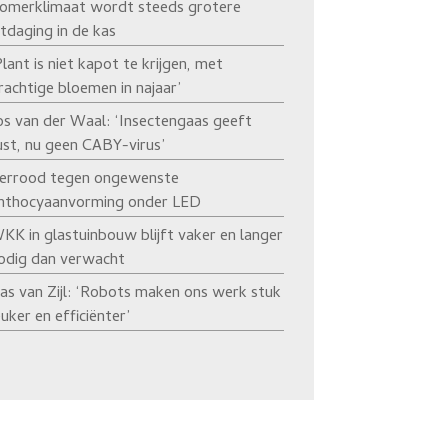
omerklimaat wordt steeds grotere
itdaging in de kas
Plant is niet kapot te krijgen, met
rachtige bloemen in najaar’
os van der Waal: ‘Insectengaas geeft
ust, nu geen CABY-virus’
errood tegen ongewenste
nthocyaanvorming onder LED
KK in glastuinbouw blijft vaker en langer
odig dan verwacht
as van Zijl: ‘Robots maken ons werk stuk
euker en efficiënter’