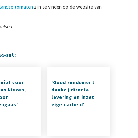
erlandse tomaten
zijn te vinden op de website van
elsen.
ssant:
 niet voor
‘Goed rendement
aas kiezen,
dankzij directe
oor
levering en inzet
engaas’
eigen arbeid’