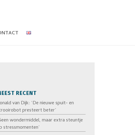
ONTACT
EEST RECENT
onald van Dijk: ‘De nieuwe spuit- en
trooirobot presteert beter’
Geen wondermiddel, maar extra steuntje
p stressmomenten’