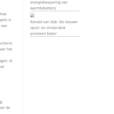
energiebesparing van
warmtebatterij
 Hoe
ptie is
Ronald van Dijk: ‘De nieuwe
s van
spuit- en strooirobot
presteert beter’
 scherm.
aar het
ogen. Ik
het
g.
oor de