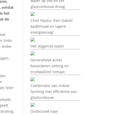
water op zee en zet
herm,
glastuinbouw droog
r, omdat
is het
dat de
Chiel Hazeu: ‘Een stabiel
kasklimaat en lagere
energievraag’
 met
r links-
Het stijgende water
s onder
uigen.
Generatieve acties
bevorderen zetting en
troskwaliteit tomaat
eten
an
Combinatie van indoor
ls teler
farming met efficiëntie van
glastuinbouw
gsdoek)
geeft
straling.
Onderzoek naar