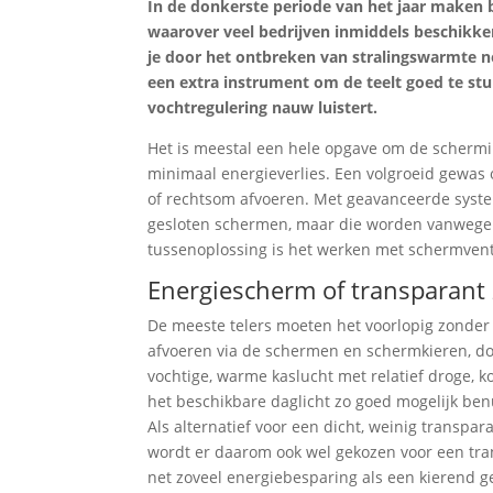
In de donkerste periode van het jaar maken
waarover veel bedrijven inmiddels beschikke
je door het ontbreken van stralingswarmte n
een extra instrument om de teelt goed te stu
vochtregulering nauw luistert.
Het is meestal een hele opgave om de schermi
minimaal energieverlies. Een volgroeid gewas o
of rechtsom afvoeren. Met geavanceerde syste
gesloten schermen, maar die worden vanwege he
tussenoplossing is het werken met schermventi
Energiescherm of transparan
De meeste telers moeten het voorlopig zonder 
afvoeren via de schermen en schermkieren, do
vochtige, warme kaslucht met relatief droge, k
het beschikbare daglicht zo goed mogelijk ben
Als alternatief voor een dicht, weinig transpa
wordt er daarom ook wel gekozen voor een tra
net zoveel energiebesparing als een kierend ge