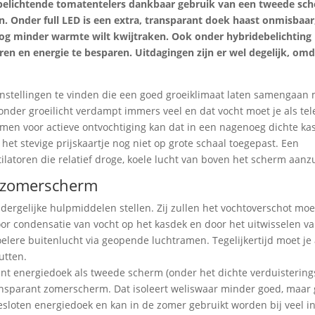
 belichtende tomatentelers dankbaar gebruik van een tweede sc
n. Onder full LED is een extra, transparant doek haast onmisbaa
og minder warmte wilt kwijtraken. Ook onder hybridebelichting 
ren en energie te besparen. Uitdagingen zijn er wel degelijk, om
nstellingen te vinden die een goed groeiklimaat laten samengaan
nder groeilicht verdampt immers veel en dat vocht moet je als tele
men voor actieve ontvochtiging kan dat in een nagenoeg dichte ka
t stevige prijskaartje nog niet op grote schaal toegepast. Een
latoren die relatief droge, koele lucht van boven het scherm aanz
t zomerscherm
dergelijke hulpmiddelen stellen. Zij zullen het vochtoverschot mo
or condensatie van vocht op het kasdek en door het uitwisselen v
oelere buitenlucht via geopende luchtramen. Tegelijkertijd moet je a
utten.
rant energiedoek als tweede scherm (onder het dichte verduisterin
nsparant zomerscherm. Dat isoleert weliswaar minder goed, maar 
sloten energiedoek en kan in de zomer gebruikt worden bij veel in