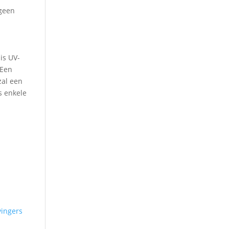
 geen
is UV-
 Een
zal een
s enkele