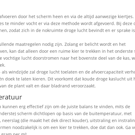
t afvoeren door het scherm heen en via de altijd aanwezige kiertjes.
es te minder vocht er via deze methode wordt afgevoerd. Bij deze o
en, zodat zich in de nokruimte droge lucht bevindt en er sprake i
nvullende maatregelen nodig zijn. Zolang er belicht wordt en het
ven, kan dat alleen door een ruime kier te trekken in het onderste
e vochtige lucht doorstromen naar het bovenste deel van de kas, w
ek.
ls windzijde zal droge lucht toelaten en de afvoercapaciteit verh
 doek te laten kieren. Dit voorkomt dat koude droge kaslucht uit 
van de plant valt en daar bladrand veroorzaakt.
eratuur
kunnen erg effectief zijn om de juiste balans te vinden, mits de
 (onderste) scherm dichtlopen op basis van de buitemperatuur, met
, neerslag (die maakt het dek direct kouder), uitstraling en instralin
rmen noodzakelijk is om een kier te trekken, doe dat dan ook. Ga v
 5 gram per m³.