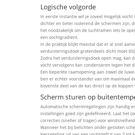
Logische volgorde
In eerste instantie wil je zoveel mogelijk voch
dichter en beter isolerend de schermen zijn, d
het noodzakelijk om de luchtramen iets te open
een vochtgradiënt.
In de praktijk blijkt meestal dat er al snel aa
verduisteringsdoek grotendeels dicht moet blij
Zodra het verduisteringsdoek open mag, kan d
vocht vervolgens kan condenseren tegen het d
Een beperkte raamopening aan zowel de luwe- a
ben er echter voorstander van om maximaal één
bovenste deel van de kas direct op de koppen 
Scherm sturen op buitentemp
Automatische schermregelingen zijn handig en 
instellingen goed zijn gedefinieerd. Laat het
correcties (sneller of trager) voor windsnelheid
Wanneer het bij belichten onder gesloten sche
kierregeling uit van een vochtdeficit van 3 tot