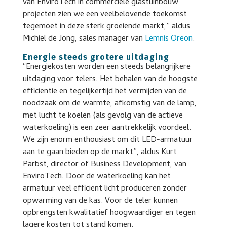
van EnviroTech in commerciële glastuinbouw
projecten zien we een veelbelovende toekomst
tegemoet in deze sterk groeiende markt,” aldus
Michiel de Jong, sales manager van
Lemnis Oreon
.
Energie steeds grotere uitdaging
“Energiekosten worden een steeds belangrijkere
uitdaging voor telers. Het behalen van de hoogste
efficiëntie en tegelijkertijd het vermijden van de
noodzaak om de warmte, afkomstig van de lamp,
met lucht te koelen (als gevolg van de actieve
waterkoeling) is een zeer aantrekkelijk voordeel.
We zijn enorm enthousiast om dit LED-armatuur
aan te gaan bieden op de markt”, aldus Kurt
Parbst, director of Business Development, van
EnviroTech. Door de waterkoeling kan het
armatuur veel efficiënt licht produceren zonder
opwarming van de kas. Voor de teler kunnen
opbrengsten kwalitatief hoogwaardiger en tegen
lagere kosten tot stand komen.