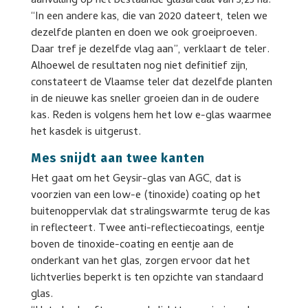
aanvulling op het bestaande glasareaal van 3,25 ha.
“In een andere kas, die van 2020 dateert, telen we
dezelfde planten en doen we ook groeiproeven.
Daar tref je dezelfde vlag aan”, verklaart de teler.
Alhoewel de resultaten nog niet definitief zijn,
constateert de Vlaamse teler dat dezelfde planten
in de nieuwe kas sneller groeien dan in de oudere
kas. Reden is volgens hem het low e-glas waarmee
het kasdek is uitgerust.
Mes snijdt aan twee kanten
Het gaat om het Geysir-glas van AGC, dat is
voorzien van een low-e (tinoxide) coating op het
buitenoppervlak dat stralingswarmte terug de kas
in reflecteert. Twee anti-reflectiecoatings, eentje
boven de tinoxide-coating en eentje aan de
onderkant van het glas, zorgen ervoor dat het
lichtverlies beperkt is ten opzichte van standaard
glas.