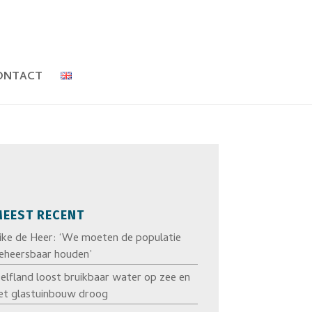
ONTACT
EEST RECENT
ike de Heer: ‘We moeten de populatie
eheersbaar houden’
elfland loost bruikbaar water op zee en
et glastuinbouw droog