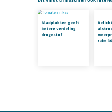
Dit vindt u misschien ook intere
Bladplukken geeft
Belicht
betere verdeling
alstro
drogestof
meerpr
ruim 3