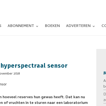
S
ABONNEMENT
BOEKEN
ADVERTEREN
C
 hyperspectraal sensor
M
november 2018
A
b
D
n hoeveel reserves hun gewas heeft. Dat kan nu
z
 of vruchten in te sturen naar een laboratorium