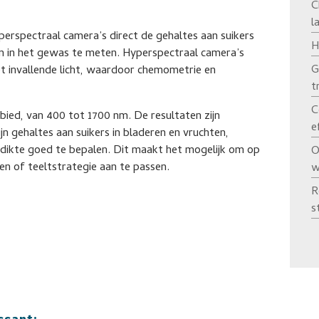
C
l
perspectraal camera’s direct de gehaltes aan suikers
H
en in het gewas te meten. Hyperspectraal camera’s
G
et invallende licht, waardoor chemometrie en
t
C
ebied, van 400 tot 1700 nm. De resultaten zijn
e
n gehaltes aan suikers in bladeren en vruchten,
ddikte goed te bepalen. Dit maakt het mogelijk om op
O
en of teeltstrategie aan te passen.
w
R
s