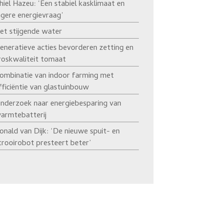
hiel Hazeu: ‘Een stabiel kasklimaat en
agere energievraag’
et stijgende water
eneratieve acties bevorderen zetting en
roskwaliteit tomaat
ombinatie van indoor farming met
fficiëntie van glastuinbouw
nderzoek naar energiebesparing van
armtebatterij
onald van Dijk: ‘De nieuwe spuit- en
trooirobot presteert beter’