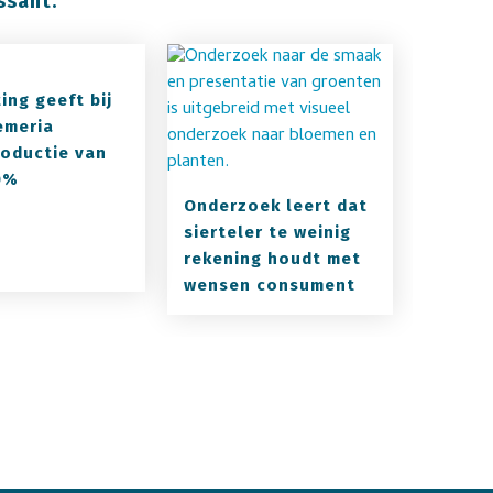
ssant:
ing geeft bij
emeria
oductie van
0%
Onderzoek leert dat
sierteler te weinig
rekening houdt met
wensen consument