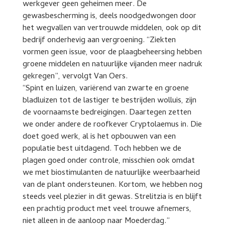
werkgever geen geheimen meer. De
gewasbescherming is, deels noodgedwongen door
het wegvallen van vertrouwde middelen, ook op dit
bedrijf onderhevig aan vergroening. “Ziekten
vormen geen issue, voor de plaagbeheersing hebben
groene middelen en natuurlijke vijanden meer nadruk
gekregen”, vervolgt Van Oers.
“Spint en luizen, variërend van zwarte en groene
bladluizen tot de lastiger te bestrijden wolluis, zijn
de voornaamste bedreigingen. Daartegen zetten
we onder andere de roofkever Cryptolaemus in. Die
doet goed werk, al is het opbouwen van een
populatie best uitdagend. Toch hebben we de
plagen goed onder controle, misschien ook omdat
we met biostimulanten de natuurlijke weerbaarheid
van de plant ondersteunen. Kortom, we hebben nog
steeds veel plezier in dit gewas. Strelitzia is en blijft
een prachtig product met veel trouwe afnemers,
niet alleen in de aanloop naar Moederdag.”