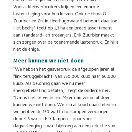
hoeveelheid gas die een bedrijf verstookt.
Vooral kleinverbruikers krijgen een enorme
lastenstijging voor hun kiezen. Ook de firma G.
Zuurbier en Zn. in Heerhugowaard behoort daartoe.
Het bedrijf teelt op 1,3 ha een breed assortiment
aan standaard- en trosanjers. Erik Zuurbier maakt
zich zorgen over de toenemende lastendruk. En hij is
niet de enige.
Meer kunnen we niet doen
“We hebben het gasverbruik de afgelopen jaren al
flink teruggebracht: van 250.000 kuub naar 60.000
kuub. Als beloning gaan we nu meer
energiebelasting betalen,” zegt de ondernemer.
“Dat is niet te verteren. Meer dan we nu al doen,
kunnen we niet doen. We zijn al koud gaan telen en
we hebben de 150 watt gloeilampen vervangen
door 9,3 watt LED-lampen − puur voor
dagverlenging − wat bijdroeg aan een reductie van