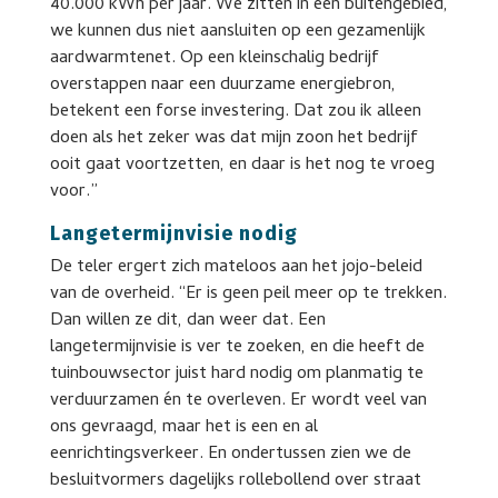
40.000 kWh per jaar. We zitten in een buitengebied,
we kunnen dus niet aansluiten op een gezamenlijk
aardwarmtenet. Op een kleinschalig bedrijf
overstappen naar een duurzame energiebron,
betekent een forse investering. Dat zou ik alleen
doen als het zeker was dat mijn zoon het bedrijf
ooit gaat voortzetten, en daar is het nog te vroeg
voor.”
Langetermijnvisie nodig
De teler ergert zich mateloos aan het jojo-beleid
van de overheid. “Er is geen peil meer op te trekken.
Dan willen ze dit, dan weer dat. Een
langetermijnvisie is ver te zoeken, en die heeft de
tuinbouwsector juist hard nodig om planmatig te
verduurzamen én te overleven. Er wordt veel van
ons gevraagd, maar het is een en al
eenrichtingsverkeer. En ondertussen zien we de
besluitvormers dagelijks rollebollend over straat