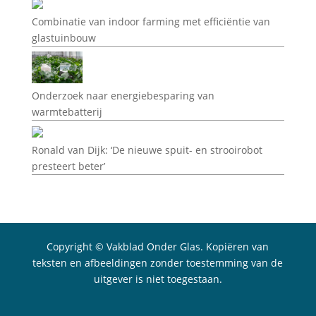
Combinatie van indoor farming met efficiëntie van
glastuinbouw
Onderzoek naar energiebesparing van
warmtebatterij
Ronald van Dijk: ‘De nieuwe spuit- en strooirobot
presteert beter’
Copyright © Vakblad Onder Glas. Kopiëren van
teksten en afbeeldingen zonder toestemming van de
uitgever is niet toegestaan.