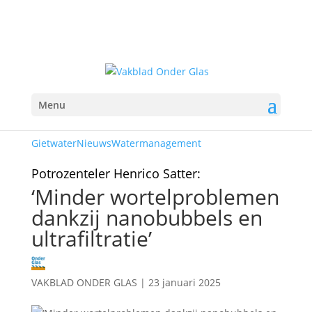
Menu
Gietwater
Nieuws
Watermanagement
Potrozenteler Henrico Satter:
‘Minder wortelproblemen
dankzij nanobubbels en
ultrafiltratie’
VAKBLAD ONDER GLAS
|
23 januari 2025