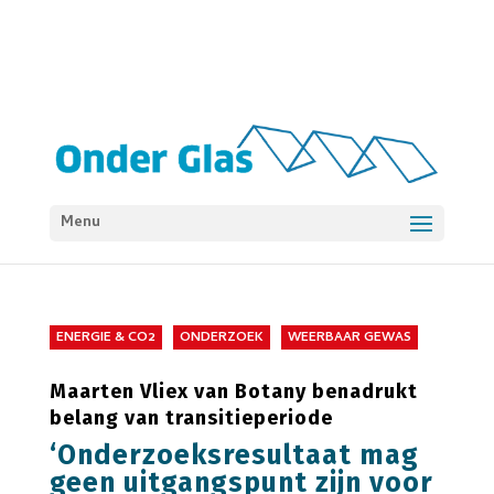
Menu
ENERGIE & CO2
ONDERZOEK
WEERBAAR GEWAS
Maarten Vliex van Botany benadrukt
belang van transitieperiode
‘Onderzoeksresultaat mag
geen uitgangspunt zijn voor