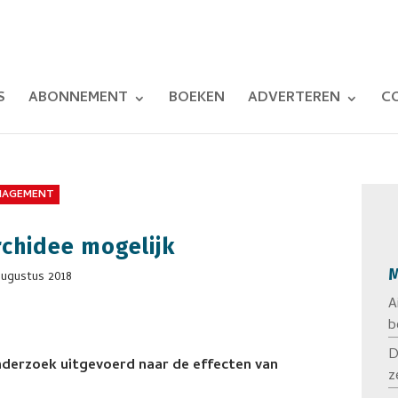
S
ABONNEMENT
BOEKEN
ADVERTEREN
C
NAGEMENT
orchidee mogelijk
M
augustus 2018
A
b
D
derzoek uitgevoerd naar de effecten van
z