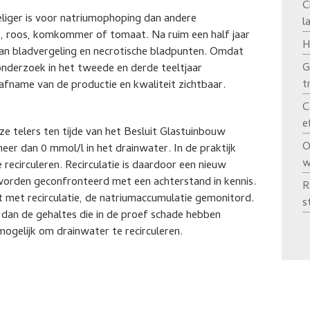
C
eliger is voor natriumophoping dan andere
l
, roos, komkommer of tomaat. Na ruim een half jaar
H
van bladvergeling en necrotische bladpunten. Omdat
G
onderzoek in het tweede en derde teeltjaar
t
fname van de productie en kwaliteit zichtbaar.
C
e
 telers ten tijde van het Besluit Glastuinbouw
O
eer dan 0 mmol/l in het drainwater. In de praktijk
w
 recirculeren. Recirculatie is daardoor een nieuw
orden geconfronteerd met een achterstand in kennis.
R
art met recirculatie, de natriumaccumulatie gemonitord.
s
 dan de gehaltes die in de proef schade hebben
ogelijk om drainwater te recirculeren.