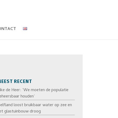
ONTACT
EEST RECENT
ike de Heer: ‘We moeten de populatie
eheersbaar houden’
elfland loost bruikbaar water op zee en
et glastuinbouw droog