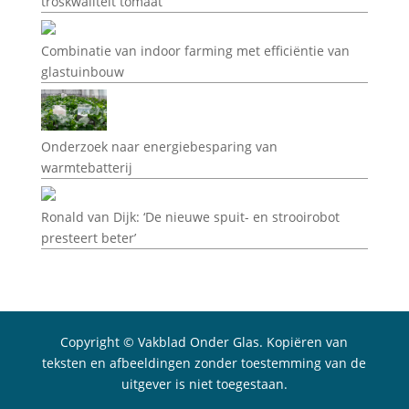
troskwaliteit tomaat
Combinatie van indoor farming met efficiëntie van
glastuinbouw
Onderzoek naar energiebesparing van
warmtebatterij
Ronald van Dijk: ‘De nieuwe spuit- en strooirobot
presteert beter’
Copyright © Vakblad Onder Glas. Kopiëren van
teksten en afbeeldingen zonder toestemming van de
uitgever is niet toegestaan.