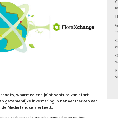
C
l
H
G
t
C
e
O
w
R
s
ueroots, waarmee een joint venture van start
en gezamenlijke investering in het versterken van
n de Nederlandse sierteelt.