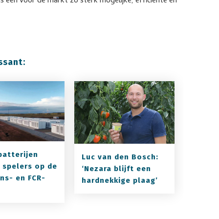
is een voor de markt zo sterk mogelijke, efficiënte en
ssant:
batterijen
Luc van den Bosch:
 spelers op de
‘Nezara blijft een
ns- en FCR-
hardnekkige plaag’