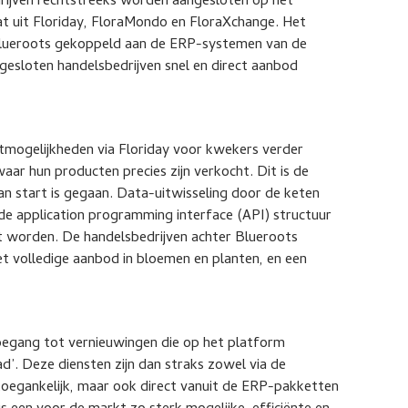
rijven rechtstreeks worden aangesloten op het
at uit Floriday, FloraMondo en FloraXchange. Het
Blueroots gekoppeld aan de ERP-systemen van de
esloten handelsbedrijven snel en direct aanbod
etmogelijkheden via Floriday voor kwekers verder
aar hun producten precies zijn verkocht. Dit is de
n start is gegaan. Data-uitwisseling door de keten
 de application programming interface (API) structuur
at worden. De handelsbedrijven achter Blueroots
t volledige aanbod in bloemen en planten, en een
toegang tot vernieuwingen die op het platform
ad’. Deze diensten zijn dan straks zowel via de
toegankelijk, maar ook direct vanuit de ERP-pakketten