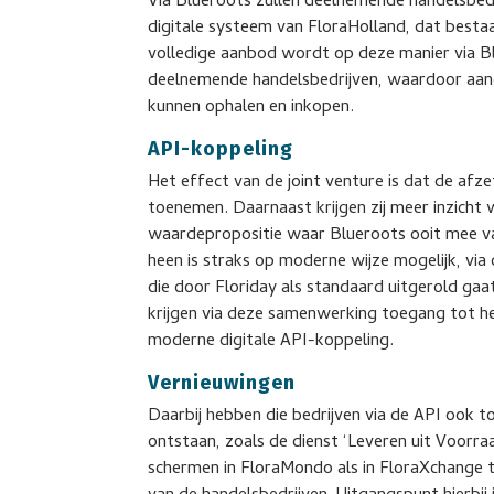
Via Blueroots zullen deelnemende handelsbed
digitale systeem van FloraHolland, dat besta
volledige aanbod wordt op deze manier via 
deelnemende handelsbedrijven, waardoor aang
kunnen ophalen en inkopen.
API-koppeling
Het effect van de joint venture is dat de afz
toenemen. Daarnaast krijgen zij meer inzicht w
waardepropositie waar Blueroots ooit mee va
heen is straks op moderne wijze mogelijk, via
die door Floriday als standaard uitgerold ga
krijgen via deze samenwerking toegang tot he
moderne digitale API-koppeling.
Vernieuwingen
Daarbij hebben die bedrijven via de API ook 
ontstaan, zoals de dienst ‘Leveren uit Voorra
schermen in FloraMondo als in FloraXchange 