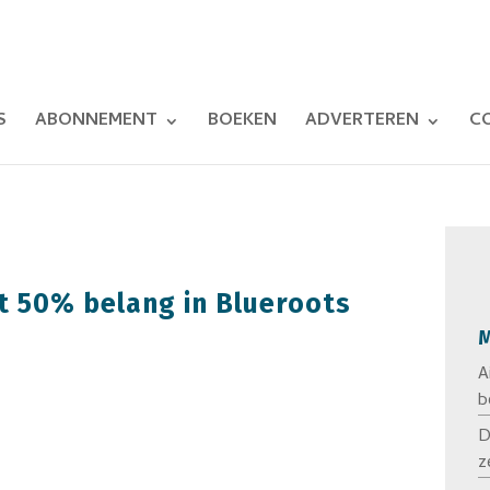
S
ABONNEMENT
BOEKEN
ADVERTEREN
C
t 50% belang in Blueroots
M
A
b
D
z