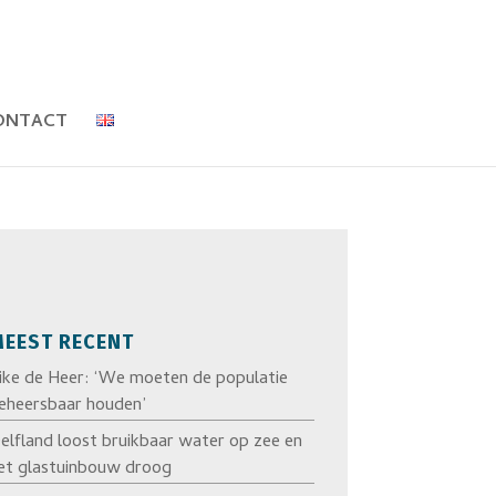
ONTACT
EEST RECENT
ike de Heer: ‘We moeten de populatie
eheersbaar houden’
elfland loost bruikbaar water op zee en
et glastuinbouw droog