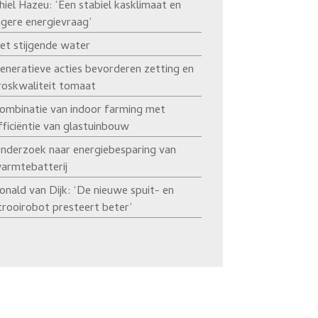
hiel Hazeu: ‘Een stabiel kasklimaat en
agere energievraag’
et stijgende water
eneratieve acties bevorderen zetting en
roskwaliteit tomaat
ombinatie van indoor farming met
fficiëntie van glastuinbouw
nderzoek naar energiebesparing van
armtebatterij
onald van Dijk: ‘De nieuwe spuit- en
trooirobot presteert beter’