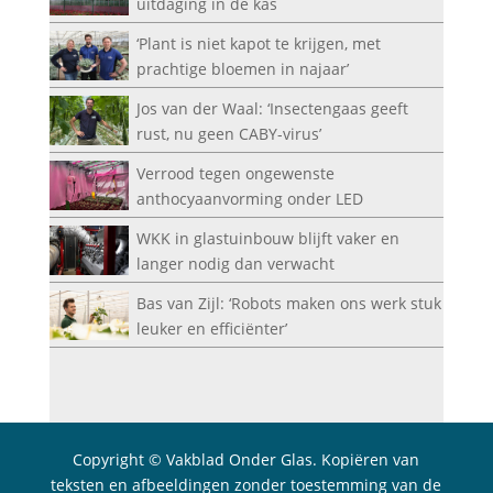
uitdaging in de kas
‘Plant is niet kapot te krijgen, met
prachtige bloemen in najaar’
Jos van der Waal: ‘Insectengaas geeft
rust, nu geen CABY-virus’
Verrood tegen ongewenste
anthocyaanvorming onder LED
WKK in glastuinbouw blijft vaker en
langer nodig dan verwacht
Bas van Zijl: ‘Robots maken ons werk stuk
leuker en efficiënter’
Copyright © Vakblad Onder Glas. Kopiëren van
teksten en afbeeldingen zonder toestemming van de