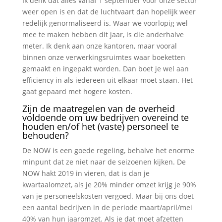
Ik denk dat alles vanaf 1 september voor onze sector
weer open is en dat de luchtvaart dan hopelijk weer
redelijk genormaliseerd is. Waar we voorlopig wel
mee te maken hebben dit jaar, is die anderhalve
meter. Ik denk aan onze kantoren, maar vooral
binnen onze verwerkingsruimtes waar boeketten
gemaakt en ingepakt worden. Dan boet je wel aan
efficiency in als iedereen uit elkaar moet staan. Het
gaat gepaard met hogere kosten.
Zijn de maatregelen van de overheid
voldoende om uw bedrijven overeind te
houden en/of het (vaste) personeel te
behouden?
De NOW is een goede regeling, behalve het enorme
minpunt dat ze niet naar de seizoenen kijken. De
NOW hakt 2019 in vieren, dat is dan je
kwartaalomzet, als je 20% minder omzet krijg je 90%
van je personeelskosten vergoed. Maar bij ons doet
een aantal bedrijven in de periode maart/april/mei
40% van hun jaaromzet. Als je dat moet afzetten