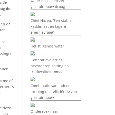
water op zee en zet
. Ze
glastuinbouw droog
mag de
.
Chiel Hazeu: ‘Een stabiel
 en de
kasklimaat en lagere
ter
energievraag’
 zal
Het stijgende water
n
assingen
Generatieve acties
bevorderen zetting en
unnen
troskwaliteit tomaat
arme of
Combinatie van indoor
erbera’s
farming met efficiëntie van
e
glastuinbouw
ie deze
Onderzoek naar
. Ook