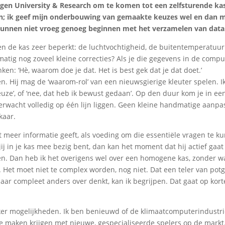
gen University & Research om te komen tot een zelfsturende kas
n; ik geef mijn onderbouwing van gemaakte keuzes wel en dan 
kunnen niet vroeg genoeg beginnen met het verzamelen van data
en de kas zeer beperkt: de luchtvochtigheid, de buitentemperatuur
tig nog zoveel kleine correcties? Als je die gegevens in de compu
en: ‘Hè, waarom doe je dat. Het is best gek dat je dat doet.’
n. Hij mag de ‘waarom-rol’ van een nieuwsgierige kleuter spelen. Ik
euze’, of ‘nee, dat heb ik bewust gedaan’. Op den duur kom je in ee
erwacht volledig op één lijn liggen. Geen kleine handmatige aanp
kaar.
 meer informatie geeft, als voeding om die essentiële vragen te k
ij in je kas mee bezig bent, dan kan het moment dat hij actief gaat
n. Dan heb ik het overigens wel over een homogene kas, zonder w
 Het moet niet te complex worden, nog niet. Dat een teler van potg
daar compleet anders over denkt, kan ik begrijpen. Dat gaat op kort
zeker mogelijkheden. Ik ben benieuwd of de klimaatcomputerindustr
e maken krijgen met nieuwe, gespecialiseerde spelers op de markt