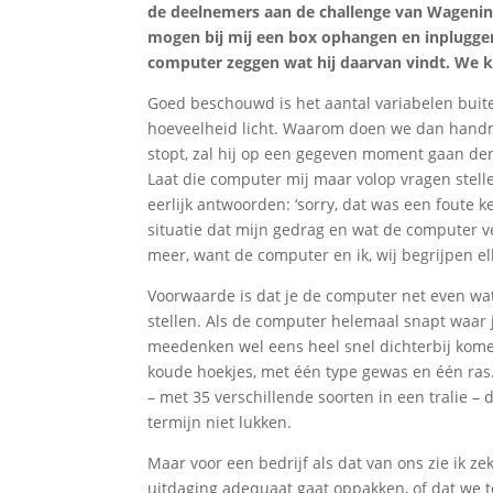
de deelnemers aan de challenge van Wagenin
mogen bij mij een box ophangen en inplugge
computer zeggen wat hij daarvan vindt. We 
Goed beschouwd is het aantal variabelen buit
hoeveelheid licht. Waarom doen we dan handma
stopt, zal hij op een gegeven moment gaan denk
Laat die computer mij maar volop vragen stelle
eerlijk antwoorden: ‘sorry, dat was een foute k
situatie dat mijn gedrag en wat de computer v
meer, want de computer en ik, wij begrijpen el
Voorwaarde is dat je de computer net even wat
stellen. Als de computer helemaal snapt waar j
meedenken wel eens heel snel dichterbij kome
koude hoekjes, met één type gewas en één ras.
– met 35 verschillende soorten in een tralie – 
termijn niet lukken.
Maar voor een bedrijf als dat van ons zie ik 
uitdaging adequaat gaat oppakken, of dat we t