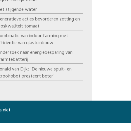
agere energievraag’
et stijgende water
eneratieve acties bevorderen zetting en
roskwaliteit tomaat
ombinatie van indoor farming met
fficiëntie van glastuinbouw
nderzoek naar energiebesparing van
armtebatterij
onald van Dijk: ‘De nieuwe spuit- en
trooirobot presteert beter’
s niet