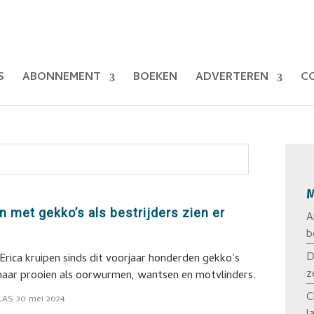
S
ABONNEMENT
BOEKEN
ADVERTEREN
C
M
n met gekko’s als bestrijders zien er
A
b
D
 Erica kruipen sinds dit voorjaar honderden gekko’s
z
naar prooien als oorwurmen, wantsen en motvlinders.
C
LAS
30 mei 2024