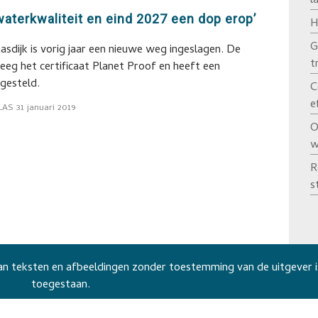
l
 waterkwaliteit en eind 2027 een dop erop’
H
G
asdijk is vorig jaar een nieuwe weg ingeslagen. De
t
eeg het certificaat Planet Proof en heeft een
gesteld.
C
e
LAS
31 januari 2019
O
w
R
s
n teksten en afbeeldingen zonder toestemming van de uitgever i
toegestaan.