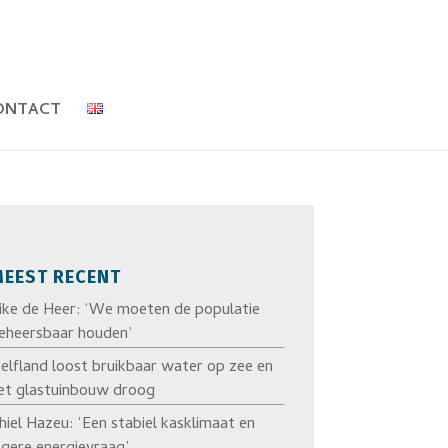
ONTACT
EEST RECENT
ike de Heer: ‘We moeten de populatie
eheersbaar houden’
elfland loost bruikbaar water op zee en
et glastuinbouw droog
hiel Hazeu: ‘Een stabiel kasklimaat en