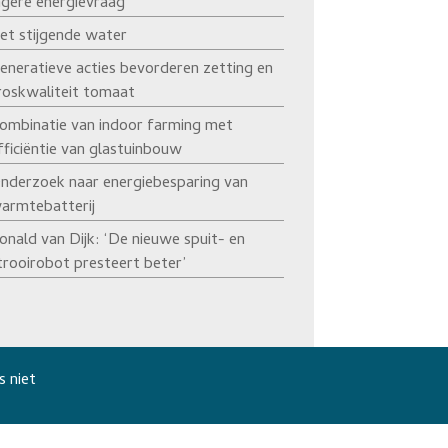
agere energievraag’
et stijgende water
eneratieve acties bevorderen zetting en
roskwaliteit tomaat
ombinatie van indoor farming met
fficiëntie van glastuinbouw
nderzoek naar energiebesparing van
armtebatterij
onald van Dijk: ‘De nieuwe spuit- en
trooirobot presteert beter’
s niet