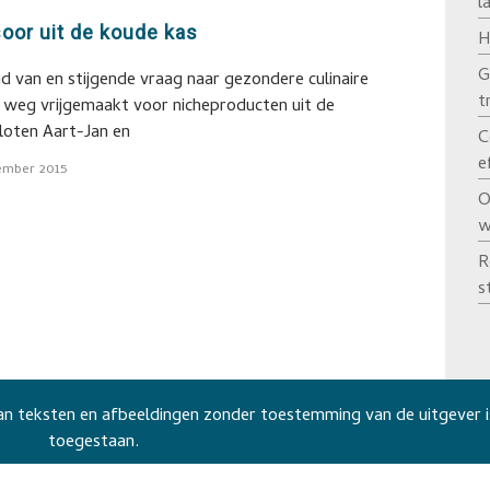
l
oor uit de koude kas
H
G
 van en stijgende vraag naar gezondere culinaire
t
e weg vrijgemaakt voor nicheproducten uit de
loten Aart-Jan en
C
e
ember 2015
O
w
R
s
n teksten en afbeeldingen zonder toestemming van de uitgever i
toegestaan.