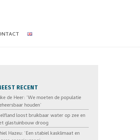
ONTACT
EEST RECENT
ike de Heer: ‘We moeten de populatie
eheersbaar houden’
elfland loost bruikbaar water op zee en
et glastuinbouw droog
hiel Hazeu: ‘Een stabiel kasklimaat en