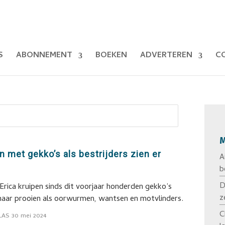
S
ABONNEMENT
BOEKEN
ADVERTEREN
C
M
n met gekko’s als bestrijders zien er
A
b
D
 Erica kruipen sinds dit voorjaar honderden gekko’s
z
naar prooien als oorwurmen, wantsen en motvlinders.
C
LAS
30 mei 2024