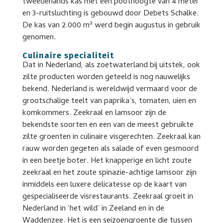
tweedehands kas met een poothoogte van 4 meter
en 3-ruitsluchting is gebouwd door Debets Schalke.
De kas van 2.000 m² werd begin augustus in gebruik
genomen.
Culinaire specialiteit
Dat in Nederland, als zoetwaterland bij uitstek, ook
zilte producten worden geteeld is nog nauwelijks
bekend. Nederland is wereldwijd vermaard voor de
grootschalige teelt van paprika’s, tomaten, uien en
komkommers. Zeekraal en lamsoor zijn de
bekendste soorten en een van de meest gebruikte
zilte groenten in culinaire visgerechten. Zeekraal kan
rauw worden gegeten als salade of even gesmoord
in een beetje boter. Het knapperige en licht zoute
zeekraal en het zoute spinazie-achtige lamsoor zijn
inmiddels een luxere delicatesse op de kaart van
gespecialiseerde visrestaurants. Zeekraal groeit in
Nederland in ‘het wild’ in Zeeland en in de
Waddenzee. Het is een seizoengroente die tussen