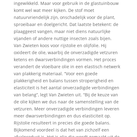
ingewikkeld. Maar voor gebruik in de glastuinbouw
komt wel wat meer kijken. De stof moet
natuurvriendelijk zijn, onschadelijk voor de plant,
sproeibaar en doelgericht. Dat laatste betekent: de
plaaggeest vangen, maar niet diens natuurlijke
vijanden of andere nuttige insecten zoals bijen.
Van Zwieten koos voor rijstolie en olijfolie. Hij
oxideert de olie, waarbij de onverzadigde vetzuren
ketens en dwarsverbindingen vormen. Het proces
verandert de vloeibare olie in een elastisch netwerk
van plakkerig materiaal. “Voor een goede
plakkerigheid en balans tussen stroperigheid en
elasticiteit is het aantal onverzadigde verbindingen
van belang”, legt Van Zwieten uit. “Bij de keuze van
de olie kijken we dus naar de samenstelling van de
vetzuren. Meer onverzadigde verbindingen leveren
meer dwarsverbindingen en dus elasticiteit op.
Rijstolie resulteert in precies die goede balans.
Bijkomend voordeel is dat het van zichzelf een
afvalproduct is. Het is olie die wordt gemaakt uit de