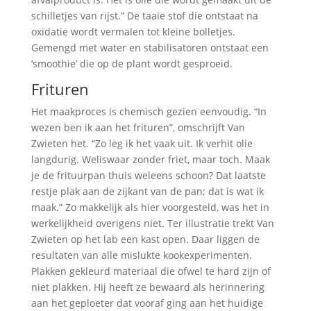
schilletjes van rijst.” De taaie stof die ontstaat na
oxidatie wordt vermalen tot kleine bolletjes.
Gemengd met water en stabilisatoren ontstaat een
‘smoothie’ die op de plant wordt gesproeid.
Frituren
Het maakproces is chemisch gezien eenvoudig. “In
wezen ben ik aan het frituren”, omschrijft Van
Zwieten het. “Zo leg ik het vaak uit. Ik verhit olie
langdurig. Weliswaar zonder friet, maar toch. Maak
je de frituurpan thuis weleens schoon? Dat laatste
restje plak aan de zijkant van de pan; dat is wat ik
maak.” Zo makkelijk als hier voorgesteld, was het in
werkelijkheid overigens niet. Ter illustratie trekt Van
Zwieten op het lab een kast open. Daar liggen de
resultaten van alle mislukte kookexperimenten.
Plakken gekleurd materiaal die ofwel te hard zijn of
niet plakken. Hij heeft ze bewaard als herinnering
aan het geploeter dat vooraf ging aan het huidige