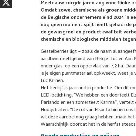
Meeldauw zorgde jarenlang voor flinke p
Omdat zowel chemische als groene midde
de Belgische ondernemers eind 2024 in ee
nog geen moment spijt heeft gehad: de 
de gewasgroei en productkwaliteit verbet
chemische en biologische middelen tege
Gestelberries ligt − zoals de naam al aangeef
aardbeienteeltgebied van België. Luc en Ann K
onder glas, op een oppervlak van 7,2 ha. Da
je je eigen plantmateriaal opkweekt, weet je w
Luc Krijnen.
Het bedrijf is jaarrond in productie. Om dit m
LED-belichting. “We hebben een doorteelt Els
Parlando en een zomerteelt Karima”, vertelt 
Hoogstraten. “De rol van Elsanta binnen ons b
wil deze aardbei nog graag hebben, maar het 
Waarschijnlijk doordat het in de herfst steed