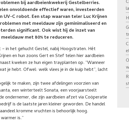
C
roblemen bij aardbeienkwekerij Gestelberries.
l
len onvoldoende effectief waren, investeerden
n UV-C robot. Een stap waarvan teler Luc Krijnen
H
problemen met meeldauw zijn geminimaliseerd en
G
erden significant. Ook wist hij de inzet van
t
n meeldauw met 80% te reduceren.
C
t − in het gehucht Gestel, nabij Hoogstraten. Hét
e
rijnen en hun zoons Gert en Stef telen hier aardbeien
O
arnaast kweken ze hun eigen trayplanten op. “Wanneer
w
at je hebt. Ofwel: welk vlees je in de kuip hebt”, lacht
R
ogelijk te maken, zijn twee afdelingen voorzien van
s
anta, een winterteelt Sonata, een voorjaarsteelt
de ondernemer, die zijn aardbeien afzet via Coöperatie
edrijf is de laatste jaren kleiner geworden. De handel
aandeel kromme vruchten is behoorlijk hoog.
s warmer is.”