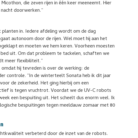
Micothon, die zeven rijen in één keer meeneemt. Hier
le nacht doorwerken.”
 planten in. Iedere afdeling wordt om de dag
 gaat autonoom door de rijen. Wel moet hij aan het
pgeklapt en moeten we hem keren. Voorheen moesten
 bed uit. Om dat probleem te tackelen, schaften we
 meer flexibiliteit.”
 omdat hij tevreden is over de werking: de
r controle. “In de winterteelt Sonata heb ik dit jaar
voor de zekerheid. Het ging hierbij om een
tief is tegen vruchtrot. Voordat we de UV-C robots
ek een bespuiting uit. Het scheelt dus enorm veel. Ik
iologische bespuitingen tegen meeldauw zomaar met 80
en
chtkwaliteit verbeterd door de inzet van de robots.