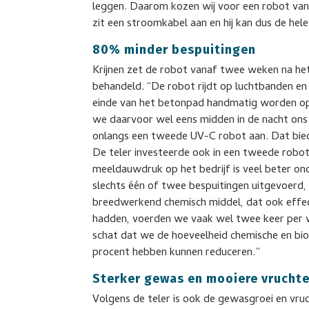
leggen. Daarom kozen wij voor een robot van 
zit een stroomkabel aan en hij kan dus de he
80% minder bespuitingen
Krijnen zet de robot vanaf twee weken na het
behandeld. “De robot rijdt op luchtbanden en
einde van het betonpad handmatig worden o
we daarvoor wel eens midden in de nacht ons
onlangs een tweede UV-C robot aan. Dat biedt
De teler investeerde ook in een tweede robot
meeldauwdruk op het bedrijf is veel beter onde
slechts één of twee bespuitingen uitgevoerd, 
breedwerkend chemisch middel, dat ook effec
hadden, voerden we vaak wel twee keer per we
schat dat we de hoeveelheid chemische en b
procent hebben kunnen reduceren.”
Sterker gewas en mooiere vrucht
Volgens de teler is ook de gewasgroei en vru