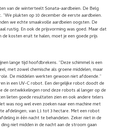
hten van de winterteelt Sonata-aardbeien. De Belg
t. “We plukten op 10 december de eerste aardbeien.
onden we echte smaakvolle aardbeien oogsten. De
maal rustig. En ook de prijsvorming was goed. Maar dat
de kosten eruit te halen, moet je een goede prijs
jnen lange tijd hoofdbrekens. “Deze schimmel is een
veel, met zowel chemische als groene middelen, maar
role. De middelen werkten gewoon niet afdoende.”
ren in een UV-C robot. Een dergelijke robot doodt de
e de ontwikkelingen rond deze robots al langer op de
n lieten goede resultaten zien en ook andere telers
. Het was nog wel even zoeken naar een machine met
te afdelingen; van 1,1 tot 3 hectare. Met een robot
afdeling in één nacht te behandelen. Zeker niet in de
’n ding niet midden in de nacht aan de stroom gaan