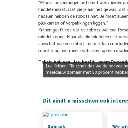
“Minder bespuitingen betekent ook minder gr
middeleninzet. Dat zie je aan het gewas; dat 
nadelen hebben de robots niet. Je moet alleen
plukkarren of verpakkingen liggen.”
Krijnen geeft toe dat de robots wel een forse
middel kopen. Maar als die middelen niet werk
aanschaf van een robot, maar ik kan conclude
robot mag niet meer ontbreken op een modern
Tekst: Ank van Lier, beeld: Jerom Rozend
Luc Krijnen: “Ik schat dat we de hoeveelh
meeldauw zomaar met 80 procent hebben
Dit vindt u misschien ook intere
Gebruik
‘We wi