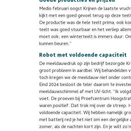
Goede producties en prijzen
Medio februari oogst Krijnen de laatste vruc
kijkt met een goed gevoel terug op deze teel
De productie was de hele teelt prima, ook k
teelt was goed stuurbaar en het verliep alle
moet ook; een winterteelt is immers duur. Om 
kunnen beuren.”
Robot met voldoende capaciteit
De meeldauwdruk op zijn bedrijf bezorgde Kri
groot probleem in aardbei. Wij behandelden 
toch kregen we de meeldauw niet onder cont
Eind 2024 besloot de teler daarom te investe
meeldauwschimmel af met UV-licht. “Ik volgd
voet. De proeven bij Proefcentrum Hoogstrate
waren positief. Dat trok mij over de streep
voldoende capaciteit. Wij hebben namelijk gro
met batterij red je het niet om een dergelijke 
zomer, als de nachten kort zijn. En je wilt zo