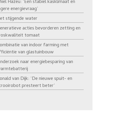
hiel Hazeu: ‘Een stabiel kasklimaat en
agere energievraag’
et stijgende water
eneratieve acties bevorderen zetting en
roskwaliteit tomaat
ombinatie van indoor farming met
fficiëntie van glastuinbouw
nderzoek naar energiebesparing van
armtebatterij
onald van Dijk: ‘De nieuwe spuit- en
trooirobot presteert beter’