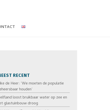
ONTACT
EEST RECENT
ike de Heer: ‘We moeten de populatie
eheersbaar houden’
elfland loost bruikbaar water op zee en
et glastuinbouw droog