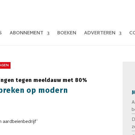
S
ABONNEMENT
BOEKEN
ADVERTEREN
C
LAGEN
itingen tegen meeldauw met 80%
tbreken op modern
M
A
b
D
z