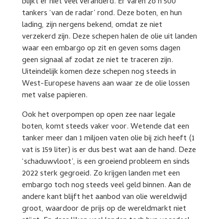
blijkt er niet veel veranderd. Er varen zo’n 500
tankers ‘van de radar’ rond. Deze boten, en hun
lading, zijn nergens bekend, omdat ze niet
verzekerd zijn. Deze schepen halen de olie uit landen
waar een embargo op zit en geven soms dagen
geen signaal af zodat ze niet te traceren zijn.
Uiteindelijk komen deze schepen nog steeds in
West-Europese havens aan waar ze de olie lossen
met valse papieren.
Ook het overpompen op open zee naar legale
boten, komt steeds vaker voor. Wetende dat een
tanker meer dan 1 miljoen vaten olie bij zich heeft (1
vat is 159 liter) is er dus best wat aan de hand. Deze
‘schaduwvloot’, is een groeiend probleem en sinds
2022 sterk gegroeid. Zo krijgen landen met een
embargo toch nog steeds veel geld binnen. Aan de
andere kant blijft het aanbod van olie wereldwijd
groot, waardoor de prijs op de wereldmarkt niet