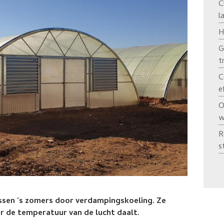
C
l
H
G
t
C
e
O
w
R
s
assen ‘s zomers door verdampingskoeling. Ze
 de temperatuur van de lucht daalt.