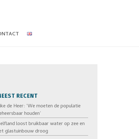
ONTACT
EEST RECENT
ike de Heer: ‘We moeten de populatie
eheersbaar houden’
elfland loost bruikbaar water op zee en
et glastuinbouw droog