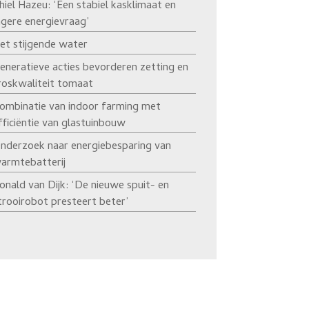
hiel Hazeu: ‘Een stabiel kasklimaat en
agere energievraag’
et stijgende water
eneratieve acties bevorderen zetting en
roskwaliteit tomaat
ombinatie van indoor farming met
fficiëntie van glastuinbouw
nderzoek naar energiebesparing van
armtebatterij
onald van Dijk: ‘De nieuwe spuit- en
trooirobot presteert beter’