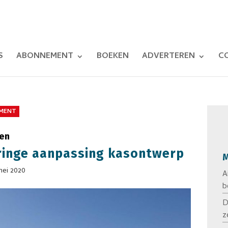
S
ABONNEMENT
BOEKEN
ADVERTEREN
C
MENT
sen
ringe aanpassing kasontwerp
M
mei 2020
A
b
D
z