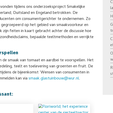
C
vonden tijdens ons onderzoeksproject Smakelijke
l
derland, Duitsland en Engeland betrokken. De
H
roducenten om consumentgerichter te ondernemen. Zo
G
en gegroepeerd op het gebied van smaakvoorkeur en
t
k zijn feiten in kaart gebracht achter de discussie hoe
zondheidsclaims, bepaalde teeltmethoden en verrijkte
C
e
rspellen
O
w
om de smaak van tomaat en aardbei te voorspellen. Het
edeling, teelt en toelevering van groenten en fruit. De
R
 tijdens de bijeenkomst ‘Wensen van consumenten in
s
Aanmelden kan via
smaak.glastuinbouw@wur.nl
.
ssant: