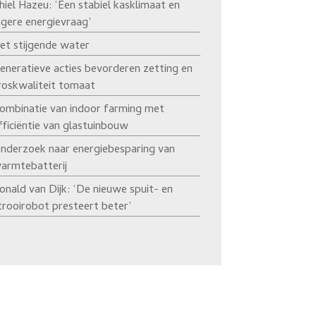
hiel Hazeu: ‘Een stabiel kasklimaat en
agere energievraag’
et stijgende water
eneratieve acties bevorderen zetting en
roskwaliteit tomaat
ombinatie van indoor farming met
fficiëntie van glastuinbouw
nderzoek naar energiebesparing van
armtebatterij
onald van Dijk: ‘De nieuwe spuit- en
trooirobot presteert beter’