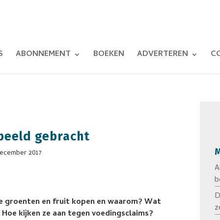
S
ABONNEMENT
BOEKEN
ADVERTEREN
C
beeld gebracht
M
december 2017
A
b
D
ze groenten en fruit kopen en waarom? Wat
z
? Hoe kijken ze aan tegen voedingsclaims?