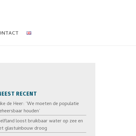
ONTACT
EEST RECENT
ike de Heer: ‘We moeten de populatie
eheersbaar houden’
elfland loost bruikbaar water op zee en
et glastuinbouw droog