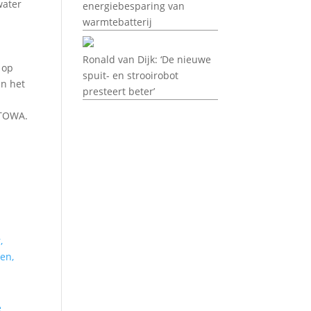
water
energiebesparing van
warmtebatterij
Ronald van Dijk: ‘De nieuwe
 op
spuit- en strooirobot
an het
presteert beter’
STOWA.