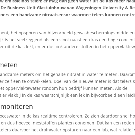
 emissieloos telen: er mag dan geen water uit de kas meer naa
. De Business Unit Glastuinbouw van Wageningen University & R
ners een handzame nitraatsensor waarmee telers kunnen contro
lement; het opsporen van bijvoorbeeld gewasbeschermingsmiddelen,
jk is het veelzeggend als een sloot naast een kas een hoge concent
er uit de kas lekt, en er dus ook andere stoffen in het oppervlakte
 meten
handzame meters om het gehalte nitraat in water te meten. Daaro
 zelf een te ontwikkelen. Doel van de nieuwe meter is dat telers s
het oppervlaktewater rondom hun bedrijf kunnen meten. Als de
s er vlakbij in de kas waarschijnlijk een lek in bijvoorbeeld een leid
r monitoren
ceswater in de kas realtime controleren. Ze zien daardoor snel h
s, en dus hoeveel meststoffen planten opnemen. Dat kan een reden 
ers daarvoor het drainwater opsturen naar een lab, wat relatief v