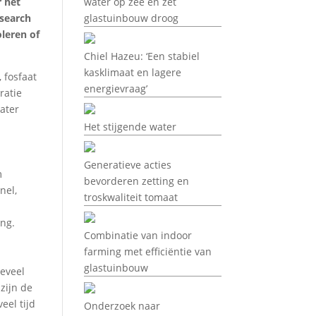
r het
water op zee en zet
esearch
glastuinbouw droog
leren of
Chiel Hazeu: ‘Een stabiel
kasklimaat en lagere
 fosfaat
energievraag’
ratie
water
Het stijgende water
Generatieve acties
m
bevorderen zetting en
nel,
troskwaliteit tomaat
ing.
Combinatie van indoor
farming met efficiëntie van
glastuinbouw
oeveel
zijn de
eel tijd
Onderzoek naar