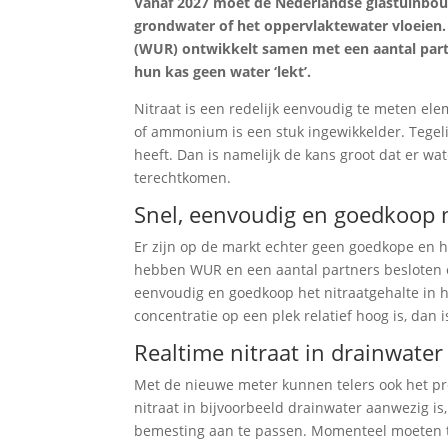
Vanaf 2027 moet de Nederlandse glastuinbouw
grondwater of het oppervlaktewater vloeien
(WUR) ontwikkelt samen met een aantal part
hun kas geen water ‘lekt’.
Nitraat is een redelijk eenvoudig te meten e
of ammonium is een stuk ingewikkelder. Tegeli
heeft. Dan is namelijk de kans groot dat er wat
terechtkomen.
Snel, eenvoudig en goedkoop
Er zijn op de markt echter geen goedkope en 
hebben WUR en een aantal partners besloten er
eenvoudig en goedkoop het nitraatgehalte in 
concentratie op een plek relatief hoog is, dan i
Realtime nitraat in drainwate
Met de nieuwe meter kunnen telers ook het pro
nitraat in bijvoorbeeld drainwater aanwezig i
bemesting aan te passen. Momenteel moeten tel