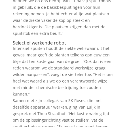
hebben we op ons bedrijf van 11 ha vijf spuitrobots
in gebruik, die de basisbespuitingen voor hun
rekening nemen. Je hebt echter altijd wat plaatsen
waar de ziekte vaker de kop op steekt en
hardnekkiger is. Die plaatsen krijgen dan met de
spuitstok een extra beurt.”
Selectief werkende robot
Intensief spuiten houdt de ziekte weliswaar uit het
gewas, maar geeft de planten telkens opnieuw een
tikje dat ten koste gaat van de groei. “Ook dat is een
reden waarom we de standaard werkwijze graag
wilden aanpassen”, voegt de sierteler toe. “Het is ons
heel wat waard als we op een verantwoorde wijze
met minder chemische bestrijding toe zouden
kunnen.”
Samen met zijn collega’s van SK Roses, die met
dezelfde apparatuur werken, ging Van Luijk in
gesprek met Theo Straathof. “Het kostte weinig tijd
om de oplossingsrichting vast te stellen”, vat de
spuittechnicus samen. “Er moest een robot komen