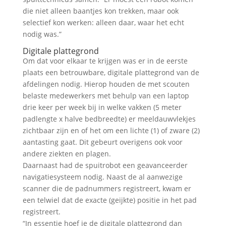
die niet alleen baantjes kon trekken, maar ook
selectief kon werken: alleen daar, waar het echt
nodig was.”
Digitale plattegrond
Om dat voor elkaar te krijgen was er in de eerste
plaats een betrouwbare, digitale plattegrond van de
afdelingen nodig. Hierop houden de met scouten
belaste medewerkers met behulp van een laptop
drie keer per week bij in welke vakken (5 meter
padlengte x halve bedbreedte) er meeldauwvlekjes
zichtbaar zijn en of het om een lichte (1) of zware (2)
aantasting gaat. Dit gebeurt overigens ook voor
andere ziekten en plagen.
Daarnaast had de spuitrobot een geavanceerder
navigatiesysteem nodig. Naast de al aanwezige
scanner die de padnummers registreert, kwam er
een telwiel dat de exacte (geijkte) positie in het pad
registreert.
“In essentie hoef je de digitale plattegrond dan