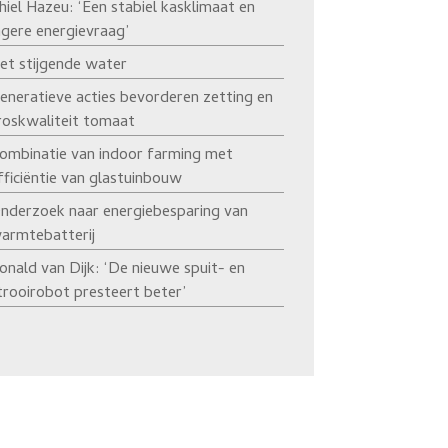
hiel Hazeu: ‘Een stabiel kasklimaat en
agere energievraag’
et stijgende water
eneratieve acties bevorderen zetting en
roskwaliteit tomaat
ombinatie van indoor farming met
fficiëntie van glastuinbouw
nderzoek naar energiebesparing van
armtebatterij
onald van Dijk: ‘De nieuwe spuit- en
trooirobot presteert beter’