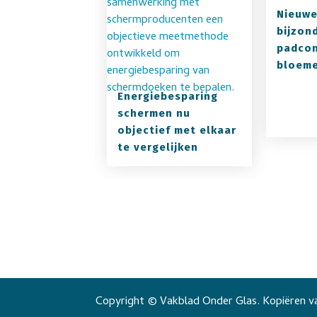
Nieuwe
bijzon
padcon
bloeme
Energiebesparing
schermen nu
objectief met elkaar
te vergelijken
Copyright © Vakblad Onder Glas. Kopiëren va