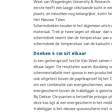
Weel van Wageningen University & Research. 
eerste heeft een laagje stilstaande lucht in
plaats, en misschien nog belangrijker, komt h
Het Nieuwe Telen.
Schermdoeken houden in het algemeen uitstral
materiaal. Trek je twee lagen uit elkaar, dan
schermdoek neemt dan de temperatuur aan van
schermdoek de temperatuur van de kaslucht 
Doeken 4 cm uit elkaar
In een gerberaproef testte Van Weel samen me
elkaar lagen. De resultaten waren dusdanig ve
scherminstallatie met spouw in een producti
ook uitgetest boven de paprikaproef bij het
om een combinatie van energieschermen, waar
energiescherm boven de tralieligger is geïnsta
Bij Dekker Chrysanten is hetzelfde principe 
deze kas ligt al een energiescherm in het midd
tralieligger is het nieuwe spouwscherm met v