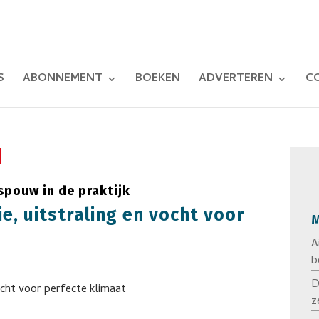
S
ABONNEMENT
BOEKEN
ADVERTEREN
C
spouw in de praktijk
e, uitstraling en vocht voor
M
A
b
D
z