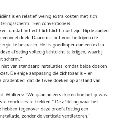
iënt is en relatief weinig extra kosten met zich
steringsscherm. “Een conventioneel
en, omdat het echt lichtdicht moet zijn. Bij de aanleg
venveel doek. Daarom is het voor bedrijven die
nergie te besparen. Het is goedkoper dan een extra
eze afdeling volledig lichtdicht te krijgen, waarbij
et scherm.”
 niet van standaard installaties, omdat beide doeken
t. De enige aanpassing die zichtbaar is – en
ra dradenbed, dat de twee doeken op afstand van
gd. Wolkers: “We gaan nu eerst kijken hoe het gewas
ste conclusies te trekken.” De afdeling waar het
We hebben tegenover deze proefafdeling een
stallatie, zonder de verticale ventilatoren.”