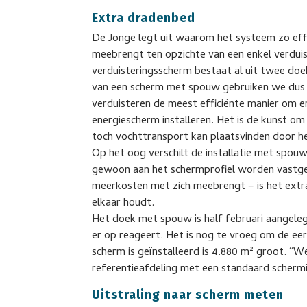
Extra dradenbed
De Jonge legt uit waarom het systeem zo effic
meebrengt ten opzichte van een enkel verdui
verduisteringsscherm bestaat al uit twee doek
van een scherm met spouw gebruiken we dus e
verduisteren de meest efficiënte manier om e
energiescherm installeren. Het is de kunst om d
toch vochttransport kan plaatsvinden door h
Op het oog verschilt de installatie met spouw
gewoon aan het schermprofiel worden vastgeze
meerkosten met zich meebrengt – is het ext
elkaar houdt.
Het doek met spouw is half februari aangele
er op reageert. Het is nog te vroeg om de eer
scherm is geïnstalleerd is 4.880 m² groot. “
referentieafdeling met een standaard schermin
Uitstraling naar scherm meten