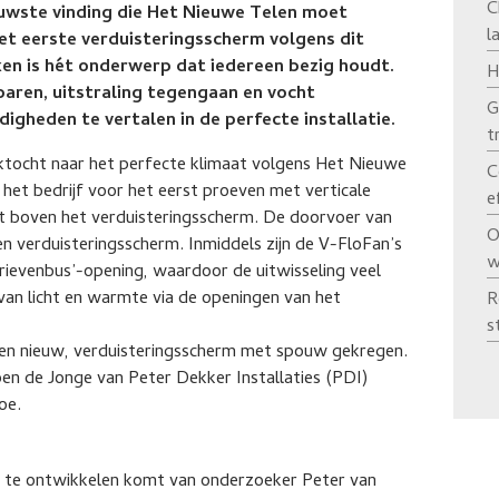
C
euwste vinding die Het Nieuwe Telen moet
l
et eerste verduisteringsscherm volgens dit
rken is hét onderwerp dat iedereen bezig houdt.
H
paren, uitstraling tegengaan en vocht
G
digheden te vertalen in de perfecte installatie.
t
ektocht naar het perfecte klimaat volgens Het Nieuwe
C
het bedrijf voor het eerst proeven met verticale
e
cht boven het verduisteringsscherm. De doorvoer van
O
 en verduisteringsscherm. Inmiddels zijn de V-FloFan’s
w
evenbus’-opening, waardoor de uitwisseling veel
 van licht en warmte via de openingen van het
R
s
een nieuw, verduisteringsscherm met spouw gekregen.
en de Jonge van Peter Dekker Installaties (PDI)
oe.
w te ontwikkelen komt van onderzoeker Peter van