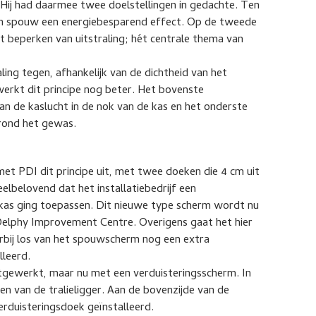
Hij had daarmee twee doelstellingen in gedachte. Ten
 een spouw een energiebesparend effect. Op de tweede
et beperken van uitstraling; hét centrale thema van
ing tegen, afhankelijk van de dichtheid van het
 werkt dit principe nog beter. Het bovenste
 de kaslucht in de nok van de kas en het onderste
rond het gewas.
t PDI dit principe uit, met twee doeken die 4 cm uit
elbelovend dat het installatiebedrijf een
ekas ging toepassen. Dit nieuwe type scherm wordt nu
 Delphy Improvement Centre. Overigens gaat het hier
bij los van het spouwscherm nog een extra
lleerd.
uitgewerkt, maar nu met een verduisteringsscherm. In
en van de tralieligger. Aan de bovenzijde van de
erduisteringsdoek geïnstalleerd.