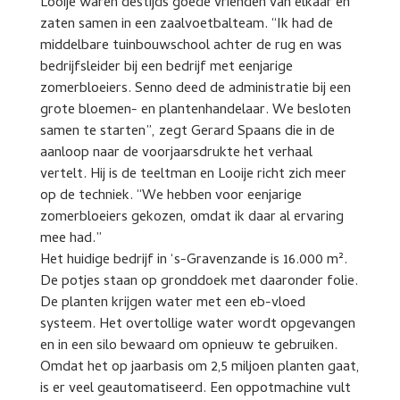
Looije waren destijds goede vrienden van elkaar en
zaten samen in een zaalvoetbalteam. “Ik had de
middelbare tuinbouwschool achter de rug en was
bedrijfsleider bij een bedrijf met eenjarige
zomerbloeiers. Senno deed de administratie bij een
grote bloemen- en plantenhandelaar. We besloten
samen te starten”, zegt Gerard Spaans die in de
aanloop naar de voorjaarsdrukte het verhaal
vertelt. Hij is de teeltman en Looije richt zich meer
op de techniek. “We hebben voor eenjarige
zomerbloeiers gekozen, omdat ik daar al ervaring
mee had.”
Het huidige bedrijf in ‘s-Gravenzande is 16.000 m².
De potjes staan op gronddoek met daaronder folie.
De planten krijgen water met een eb-vloed
systeem. Het overtollige water wordt opgevangen
en in een silo bewaard om opnieuw te gebruiken.
Omdat het op jaarbasis om 2,5 miljoen planten gaat,
is er veel geautomatiseerd. Een oppotmachine vult