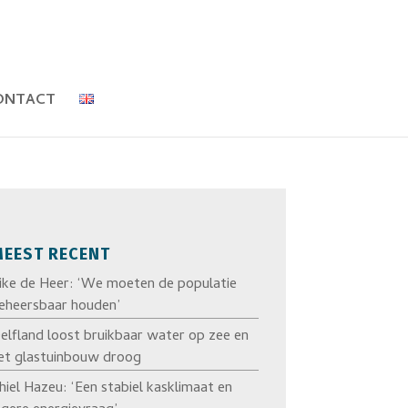
ONTACT
EEST RECENT
ike de Heer: ‘We moeten de populatie
eheersbaar houden’
elfland loost bruikbaar water op zee en
et glastuinbouw droog
hiel Hazeu: ‘Een stabiel kasklimaat en