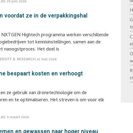
l
LAS
25 juni 2026
H
 voordat ze in de verpakkingshal
G
t
et NXTGEN Hightech programma werken verschillende
C
ogiebedrijven tot kennisinstellingen, samen aan de
e
et naoogstproces. Het doel is
O
ERSITY & RESEARCH
21 mei 2026
w
R
one bespaart kosten en verhoogt
s
ken ze gebruik van dronetechnologie om de
en en te optimaliseren. Het streven is om voor elk
LAS
5 maart 2026
oemen en gewassen naar hoger niveau