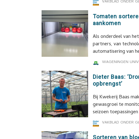
VAKBLAD ONDER G
Tomaten sorteren
aankomen
Als onderdeel van h
partners, van technol
automatisering van h
WAGENINGEN UNIV
Dieter Baas: ‘Dr
opbrengst’
Bij Kwekerij Baas ma
gewasgroei te monitor
seizoen toepassingen
VAKBLAD ONDER G
Sorteren van bl