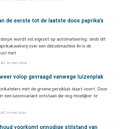
van de eerste tot de laatste doos paprika’s
dorpe wordt vol ingezet op automatisering: sinds dit
aprikakwekerij over een dekselmachine én is de
rust met
LAS
30 mei 2024
weer volop gevraagd vanwege luizenplak
rikatelers met de groene perzikluis duurt voort. Door
er een luizenvariant ontstaan die nog moeilijker te
LAS
25 mei 2022
rhoud voorkomt onnodige stilstand van