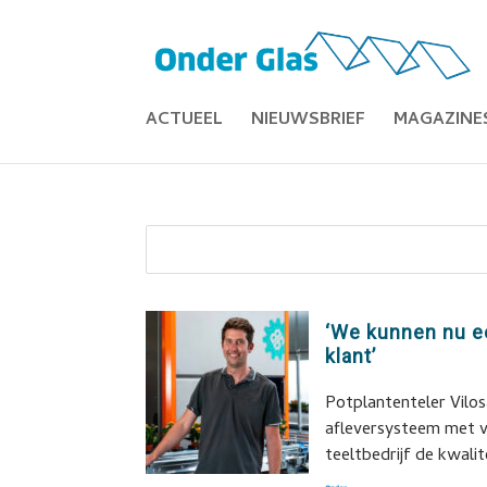
ACTUEEL
NIEUWSBRIEF
MAGAZINE
‘We kunnen nu ee
klant’
Potplantenteler Vilo
afleversysteem met v
teeltbedrijf de kwali