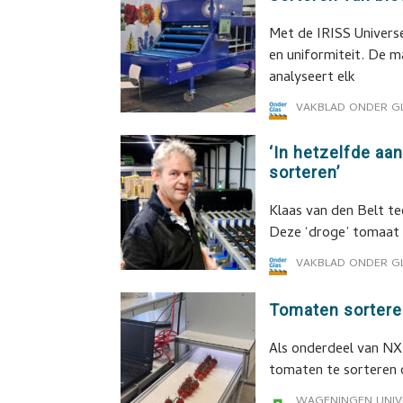
Met de IRISS Universe
en uniformiteit. De m
analyseert elk
VAKBLAD ONDER G
‘In hetzelfde aa
sorteren’
Klaas van den Belt te
Deze ‘droge’ tomaat i
VAKBLAD ONDER G
Tomaten sorteren
Als onderdeel van N
tomaten te sorteren o
WAGENINGEN UNIV