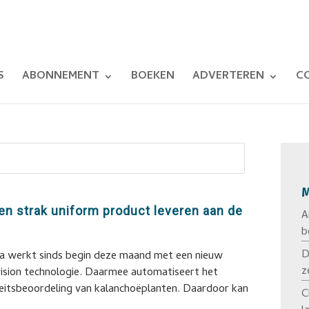
S
ABONNEMENT
BOEKEN
ADVERTEREN
C
M
n strak uniform product leveren aan de
A
b
D
sa werkt sinds begin deze maand met een nieuw
z
ision technologie. Daarmee automatiseert het
teitsbeoordeling van kalanchoëplanten. Daardoor kan
C