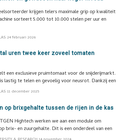
elsorteerder krijgen telers maximale grip op kwaliteit
achine sorteert 5.000 tot 10.000 stelen per uur en
LAS
24 februari 2026
ntal uren twee keer zoveel tomaten
elt een exclusieve pruimtomaat voor de snijderijmarkt.
s lastig te telen en gevoelig voor neusrot. Dankzij een
LAS
11 december 2025
 op brixgehalte tussen de rijen in de kas
XTGEN Hightech werken we aan een module om
p brix- en zuurgehalte. Dit is een onderdeel van een
ERSITY & RESEARCH
14 november 2024