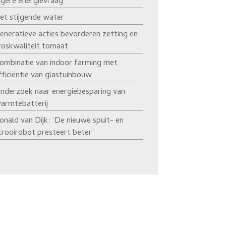
agere energievraag’
et stijgende water
eneratieve acties bevorderen zetting en
roskwaliteit tomaat
ombinatie van indoor farming met
fficiëntie van glastuinbouw
nderzoek naar energiebesparing van
armtebatterij
onald van Dijk: ‘De nieuwe spuit- en
trooirobot presteert beter’