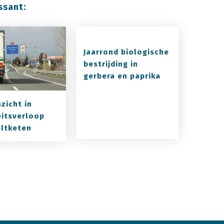
ssant:
Jaarrond biologische
bestrijding in
gerbera en paprika
zicht in
eitsverloop
eltketen