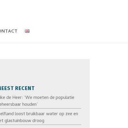
ONTACT
EEST RECENT
ike de Heer: ‘We moeten de populatie
eheersbaar houden’
elfland loost bruikbaar water op zee en
et glastuinbouw droog