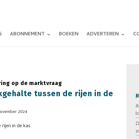
S
ABONNEMENT
BOEKEN
ADVERTEREN
C
ing op de marktvraag
gehalte tussen de rijen in de
M
A
november 2024
b
D
z