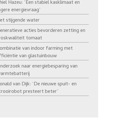
hiel Hazeu: ‘Een stabiel kasklimaat en
agere energievraag’
et stijgende water
eneratieve acties bevorderen zetting en
roskwaliteit tomaat
ombinatie van indoor farming met
fficiëntie van glastuinbouw
nderzoek naar energiebesparing van
armtebatterij
onald van Dijk: ‘De nieuwe spuit- en
trooirobot presteert beter’