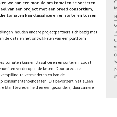
C
ken we aan een module om tomaten te sorteren
l
rdeel van een project met een breed consortium,
die tomaten kan classificeren en sorteren tussen
H
G
t
pellingen, houden andere projectpartners zich bezig met
van de data en het ontwikkelen van een platform
C
e
O
w
ies tomaten kunnen classificeren en sorteren, zodat
behoeften verderop in de keten. Door precieze
R
verspilling te verminderen en kan de
s
p consumentenbehoeften. Dit bevordert niet alleen
gere klanttevredenheid en een gezondere, duurzamere