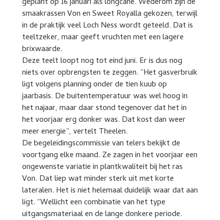
geplant op 16 januari als longcane. Wederom zijn de
smaakrassen Von en Sweet Royalla gekozen, terwijl
in de praktijk veel Loch Ness wordt geteeld. Dat is
teeltzeker, maar geeft vruchten met een lagere
brixwaarde.
Deze teelt loopt nog tot eind juni. Er is dus nog
niets over opbrengsten te zeggen. “Het gasverbruik
ligt volgens planning onder de tien kuub op
jaarbasis. De buitentemperatuur was wel hoog in
het najaar, maar daar stond tegenover dat het in
het voorjaar erg donker was. Dat kost dan weer
meer energie”, vertelt Theelen.
De begeleidingscommissie van telers bekijkt de
voortgang elke maand. Ze zagen in het voorjaar een
ongewenste variatie in plantkwaliteit bij het ras
Von. Dat liep wat minder sterk uit met korte
lateralen. Het is niet helemaal duidelijk waar dat aan
ligt. “Wellicht een combinatie van het type
uitgangsmateriaal en de lange donkere periode.