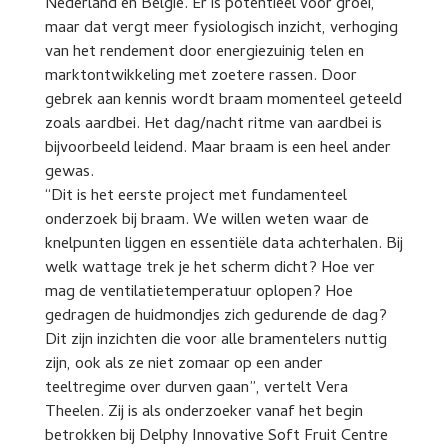
Nederland en België. Er is potentieel voor groei,
maar dat vergt meer fysiologisch inzicht, verhoging
van het rendement door energiezuinig telen en
marktontwikkeling met zoetere rassen. Door
gebrek aan kennis wordt braam momenteel geteeld
zoals aardbei. Het dag/nacht ritme van aardbei is
bijvoorbeeld leidend. Maar braam is een heel ander
gewas.
“Dit is het eerste project met fundamenteel
onderzoek bij braam. We willen weten waar de
knelpunten liggen en essentiële data achterhalen. Bij
welk wattage trek je het scherm dicht? Hoe ver
mag de ventilatietemperatuur oplopen? Hoe
gedragen de huidmondjes zich gedurende de dag?
Dit zijn inzichten die voor alle bramentelers nuttig
zijn, ook als ze niet zomaar op een ander
teeltregime over durven gaan”, vertelt Vera
Theelen. Zij is als onderzoeker vanaf het begin
betrokken bij Delphy Innovative Soft Fruit Centre