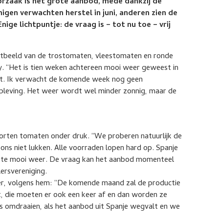
zaak is het grote aanbod, mede dankzij de
gen verwachten herstel in juni, anderen zien de
e lichtpuntje: de vraag is – tot nu toe – vrij
rktbeeld van de trostomaten, vleestomaten en ronde
y. “Het is tien weken achtereen mooi weer geweest in
echt. Ik verwacht de komende week nog geen
opleving. Het weer wordt wel minder zonnig, maar de
soorten tomaten onder druk. “We proberen natuurlijk de
 ons niet lukken. Alle voorraden lopen hard op. Spanje
nog te mooi weer. De vraag kan het aanbod momenteel
lersvereniging.
ker, volgens hem: “De komende maand zal de productie
t, die moeten er ook een keer af en dan worden ze
s omdraaien, als het aanbod uit Spanje wegvalt en we