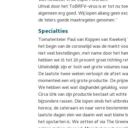
wat flexibeler in de export worden.”
Uitval door het ToBRFV-virus is er tot nu toe
algemeen erg goed. Wij lopen allang geen exc
de telers goede maatregelen genomen.”
Specialties
Tomatenteler Paul van Koppen van Kwekerij ’
het begin van de coronatijd was de markt voo
niet veel bestellingen, met name door het ha
hebben we 15 tot 20 procent groei richting ret
Uiteindelijk zijn er toch wel grote volumes naa
De laatste twee weken verloopt de afzet w
momenteel een vrij grote productie. De prijzen 
We hebben wel wat daghandel gelukkig, voor
Circa 10% van zijn productie bestaat uit echte 
bijzondere rassen. Die lopen sinds het uitbre
horeca, de cateraars en naar verre bestemmi
laatste dagen zien we daarin wel wat kleine
het opstarten is. We zetten af via The Green