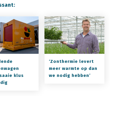
ssant:
jdende
‘Zonthermie levert
enwagen
meer warmte op dan
saaie klus
we nodig hebben’
dig