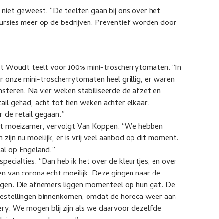
 niet geweest. “De teelten gaan bij ons over het
ursies meer op de bedrijven. Preventief worden door
t Woudt teelt voor 100% mini-troscherrytomaten. “In
r onze mini-troscherrytomaten heel grillig, er waren
msteren. Na vier weken stabiliseerde de afzet en
ail gehad, acht tot tien weken achter elkaar.
r de retail gegaan.”
at moeizamer, vervolgt Van Koppen. “We hebben
zijn nu moeilijk, er is vrij veel aanbod op dit moment.
al op Engeland.”
specialties. “Dan heb ik het over de kleurtjes, en over
ken van corona echt moeilijk. Deze gingen naar de
ngen. Die afnemers liggen momenteel op hun gat. De
 bestellingen binnenkomen, omdat de horeca weer aan
ery. We mogen blij zijn als we daarvoor dezelfde