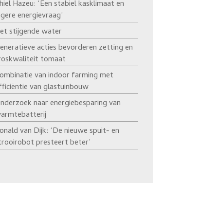
hiel Hazeu: ‘Een stabiel kasklimaat en
agere energievraag’
et stijgende water
eneratieve acties bevorderen zetting en
roskwaliteit tomaat
ombinatie van indoor farming met
fficiëntie van glastuinbouw
nderzoek naar energiebesparing van
armtebatterij
onald van Dijk: ‘De nieuwe spuit- en
trooirobot presteert beter’