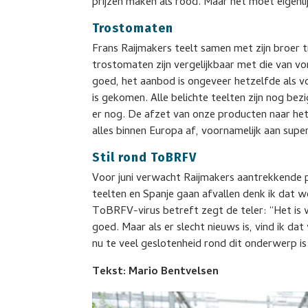
prijzen maken als rood. Maar het moet eigenli
Trostomaten
Frans Raijmakers teelt samen met zijn broer 
trostomaten zijn vergelijkbaar met die van vori
goed, het aanbod is ongeveer hetzelfde als vor
is gekomen. Alle belichte teelten zijn nog bez
er nog. De afzet van onze producten naar het
alles binnen Europa af, voornamelijk aan sup
Stil rond ToBRFV
Voor juni verwacht Raijmakers aantrekkende pri
teelten en Spanje gaan afvallen denk ik dat 
ToBRFV-virus betreft zegt de teler: “Het is we
goed. Maar als er slecht nieuws is, vind ik d
nu te veel geslotenheid rond dit onderwerp is
Tekst: Mario Bentvelsen