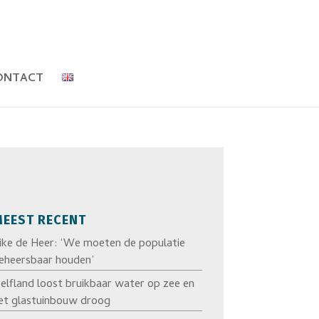
ONTACT
EEST RECENT
ike de Heer: ‘We moeten de populatie
eheersbaar houden’
elfland loost bruikbaar water op zee en
et glastuinbouw droog