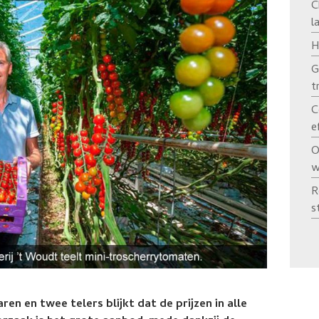
C
l
H
G
t
C
e
O
w
R
s
en en twee telers blijkt dat de prijzen in alle