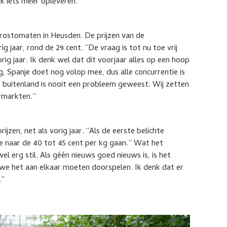
jk iets meer opleveren.”
trostomaten in Heusden. De prijzen van de
g jaar, rond de 29 cent. “De vraag is tot nu toe vrij
ig jaar. Ik denk wel dat dit voorjaar alles op een hoop
ig, Spanje doet nog volop mee, dus alle concurrentie is
 buitenland is nooit een probleem geweest. Wij zetten
ermarkten.”
jzen, net als vorig jaar. “Als de eerste belichte
we naar de 40 tot 45 cent per kg gaan.” Wat het
l erg stil. Als géén nieuws goed nieuws is, is het
at we het aan elkaar moeten doorspelen. Ik denk dat er
.”