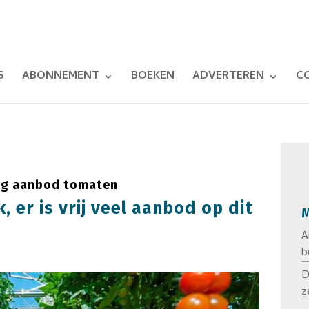
S
ABONNEMENT
BOEKEN
ADVERTEREN
C
oog aanbod tomaten
k, er is vrij veel aanbod op dit
M
A
b
D
z