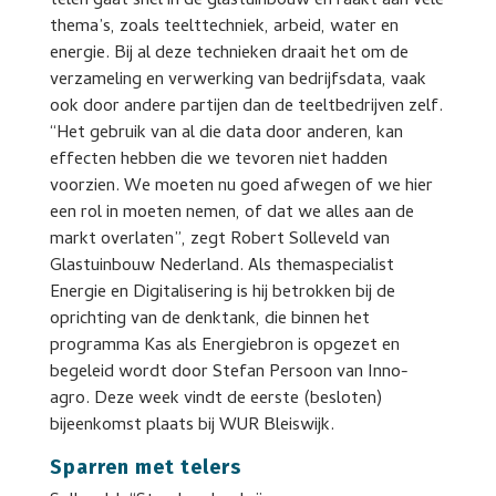
telen gaat snel in de glastuinbouw en raakt aan vele
thema’s, zoals teelttechniek, arbeid, water en
energie. Bij al deze technieken draait het om de
verzameling en verwerking van bedrijfsdata, vaak
ook door andere partijen dan de teeltbedrijven zelf.
“Het gebruik van al die data door anderen, kan
effecten hebben die we tevoren niet hadden
voorzien. We moeten nu goed afwegen of we hier
een rol in moeten nemen, of dat we alles aan de
markt overlaten”, zegt Robert Solleveld van
Glastuinbouw Nederland. Als themaspecialist
Energie en Digitalisering is hij betrokken bij de
oprichting van de denktank, die binnen het
programma Kas als Energiebron is opgezet en
begeleid wordt door Stefan Persoon van Inno-
agro. Deze week vindt de eerste (besloten)
bijeenkomst plaats bij WUR Bleiswijk.
Sparren met telers