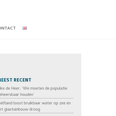
ONTACT
EEST RECENT
ike de Heer: ‘We moeten de populatie
eheersbaar houden’
elfland loost bruikbaar water op zee en
et glastuinbouw droog