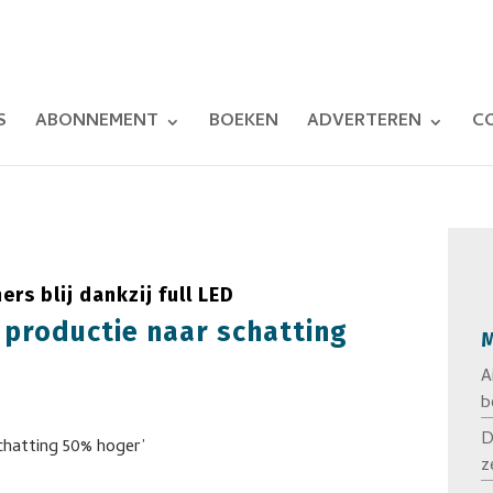
S
ABONNEMENT
BOEKEN
ADVERTEREN
C
 blij dankzij full LED
t productie naar schatting
M
A
b
D
z