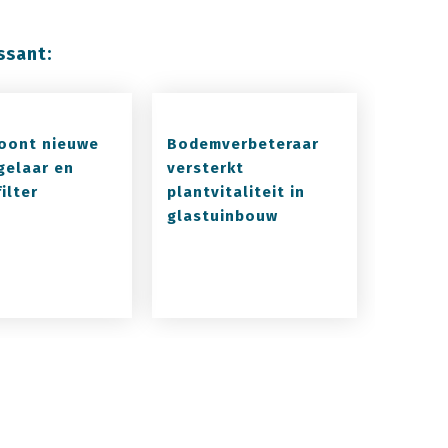
ssant:
oont nieuwe
Bodemverbeteraar
gelaar en
versterkt
ilter
plantvitaliteit in
glastuinbouw