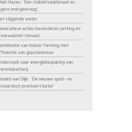
hiel Hazeu: ‘Een stabiel kasklimaat en
agere energievraag’
et stijgende water
eneratieve acties bevorderen zetting en
roskwaliteit tomaat
ombinatie van indoor farming met
fficiëntie van glastuinbouw
nderzoek naar energiebesparing van
armtebatterij
onald van Dijk: ‘De nieuwe spuit- en
trooirobot presteert beter’