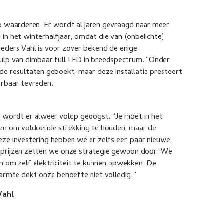
zo waarderen. Er wordt al jaren gevraagd naar meer
n het winterhalfjaar, omdat die van (onbelichte)
eders Vahl is voor zover bekend de enige
lp van dimbaar full LED in breedspectrum. “Onder
e resultaten geboekt, maar deze installatie presteert
rbaar tevreden.
 wordt er alweer volop geoogst. “Je moet in het
en om voldoende strekking te houden, maar de
 deze investering hebben we er zelfs een paar nieuwe
eprijzen zetten we onze strategie gewoon door. We
en om zelf elektriciteit te kunnen opwekken. De
rmte dekt onze behoefte niet volledig.”
Vahl