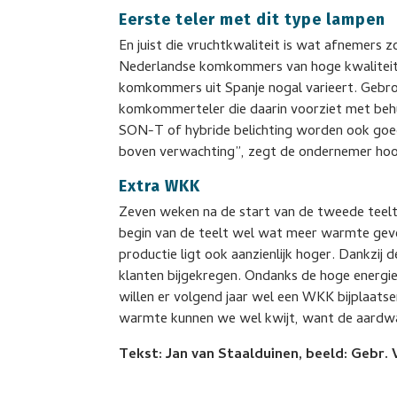
Eerste teler met dit type lampen
En juist die vruchtkwaliteit is wat afnemers 
Nederlandse komkommers van hoge kwaliteit i
komkommers uit Spanje nogal varieert. Gebro
komkommerteler die daarin voorziet met behu
SON-T of hybride belichting worden ook goed
boven verwachting”, zegt de ondernemer hoo
Extra WKK
Zeven weken na de start van de tweede teelt
begin van de teelt wel wat meer warmte gev
productie ligt ook aanzienlijk hoger. Dankzij
klanten bijgekregen. Ondanks de hoge energi
willen er volgend jaar wel een WKK bijplaats
warmte kunnen we wel kwijt, want de aardwa
Tekst: Jan van Staalduinen, beeld: Gebr. 