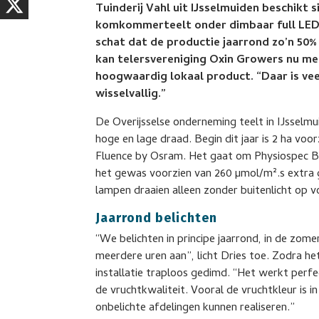
Tuinderij Vahl uit IJsselmuiden beschikt s
komkommerteelt onder dimbaar full LED 
schat dat de productie jaarrond zo’n 50% 
kan telersvereniging Oxin Growers nu mee
hoogwaardig lokaal product. “Daar is veel
wisselvallig.”
De Overijsselse onderneming teelt in IJsselm
hoge en lage draad. Begin dit jaar is 2 ha v
Fluence by Osram. Het gaat om Physiospec Br
het gewas voorzien van 260 µmol/m².s extra 
lampen draaien alleen zonder buitenlicht op 
Jaarrond belichten
“We belichten in principe jaarrond, in de zom
meerdere uren aan”, licht Dries toe. Zodra h
installatie traploos gedimd. “Het werkt perfe
de vruchtkwaliteit. Vooral de vruchtkleur is 
onbelichte afdelingen kunnen realiseren.”