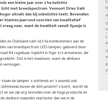
C
inds een kleine jaar over 2 ha belichte
l
licht met breedspectrum. Vennoot Dries Vahl
hoger uitvalt dan bij onbelichte teelt. Bovendien
H
r klanten jaarrond voorzien van kwalitatief
G
 vraag naar, want de kwaliteit vanuit Spanje is
t
C
uiden en Duitsland ruim 14,5 ha komkommers aan de
e
oorzien van breedspectrum LED-lampen, geleverd door
O
oad R4 regelbaar toplicht in Vypr 3×2 armaturen, die
w
groeilicht. Dat is het maximum, want de dimbare
vol vermogen.
R
s
er staan de lampen ’s ochtends en ’s avonds ook
et lichtniveau boven de 400 µmol/m².s komt, wordt de
ct en we zijn erg tevreden over de hoge productie en
in de donkere maanden veel beter dan we in de