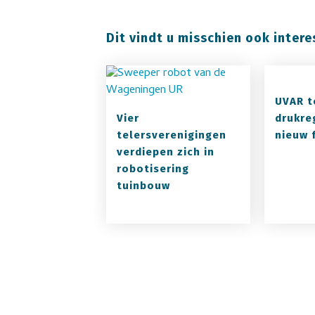
Dit vindt u misschien ook intere
UVAR t
Vier
drukre
telersverenigingen
nieuw f
verdiepen zich in
robotisering
tuinbouw