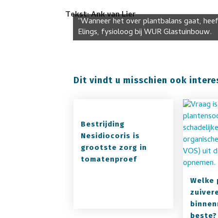
Tekst: Ank van Lier
“Wanneer het over plantbalans gaat, heef
Elings, fysioloog bij WUR Glastuinbouw.
Dit vindt u misschien ook intere
Bestrijding
Nesidiocoris is
grootste zorg in
tomatenproef
Welke 
zuivere
binnen
beste?