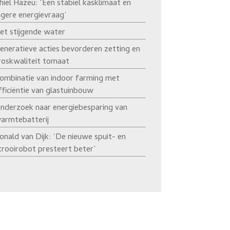
hiel Hazeu: ‘Een stabiel kasklimaat en
agere energievraag’
et stijgende water
eneratieve acties bevorderen zetting en
roskwaliteit tomaat
ombinatie van indoor farming met
fficiëntie van glastuinbouw
nderzoek naar energiebesparing van
armtebatterij
onald van Dijk: ‘De nieuwe spuit- en
trooirobot presteert beter’