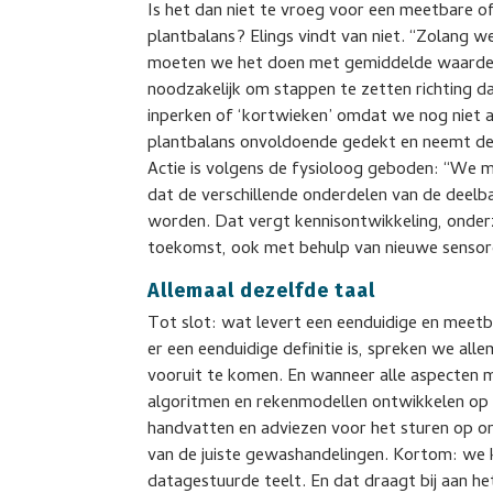
Is het dan niet te vroeg voor een meetbare of
plantbalans? Elings vindt van niet. “Zolang w
moeten we het doen met gemiddelde waarden. 
noodzakelijk om stappen te zetten richting da
inperken of ‘kortwieken’ omdat we nog niet al
plantbalans onvoldoende gedekt en neemt de 
Actie is volgens de fysioloog geboden: “We 
dat de verschillende onderdelen van de deelb
worden. Dat vergt kennisontwikkeling, onderzo
toekomst, ook met behulp van nieuwe sensor
Allemaal dezelfde taal
Tot slot: wat levert een eenduidige en meetba
er een eenduidige definitie is, spreken we all
vooruit te komen. En wanneer alle aspecten m
algoritmen en rekenmodellen ontwikkelen op b
handvatten en adviezen voor het sturen op on
van de juiste gewashandelingen. Kortom: we 
datagestuurde teelt. En dat draagt bij aan he