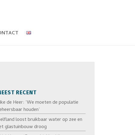
ONTACT
EEST RECENT
ike de Heer: ‘We moeten de populatie
eheersbaar houden’
elfland loost bruikbaar water op zee en
et glastuinbouw droog