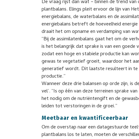
De vraag rijst dan wat − binnen de trend van d
plantbalans. Elings pleit ervoor de lijn van 
energiebalans, de waterbalans en de assimila
energiebalans betreft de hoeveelheid energie
draait het om opname en verdamping van water
“Bij de assimilatenbalans gaat het om de verh
is het belangrijk dat sprake is van een goede
zodat een hoge en stabiele productie kan w
gewas te vegetatief groeit, waardoor het aanta
generatief wordt. Dit laatste resulteert in te
productie.”
Wanneer deze drie balansen op orde zijn, is de 
vel’. “Is op één van deze terreinen sprake van
het nodig om de nutriëntengift en de gewasb
leiden tot verstoringen in de groei.”
Meetbaar en kwantificeerbaar
Om de overstap naar een datagestuurde teelt
plantbalans los te laten, moeten de verschil