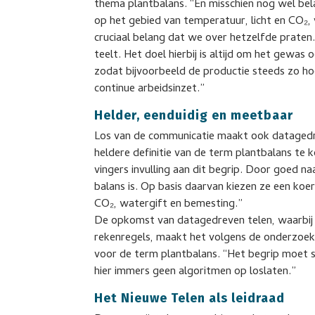
thema plantbalans. “En misschien nog wel be
op het gebied van temperatuur, licht en CO₂,
cruciaal belang dat we over hetzelfde praten.
teelt. Het doel hierbij is altijd om het gewas 
zodat bijvoorbeeld de productie steeds zo hoo
continue arbeidsinzet.”
Helder, eenduidig en meetbaar
Los van de communicatie maakt ook datagedre
heldere definitie van de term plantbalans te 
vingers invulling aan dit begrip. Door goed naa
balans is. Op basis daarvan kiezen ze een koe
CO₂, watergift en bemesting.”
De opkomst van datagedreven telen, waarbij
rekenregels, maakt het volgens de onderzoeke
voor de term plantbalans. “Het begrip moet st
hier immers geen algoritmen op loslaten.”
Het Nieuwe Telen als leidraad