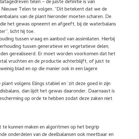
atagedreven telen − de juiste definitie is van
Het Nieuwe Telen te volgen. “Dit betekent dat we de
tenbalans van de plant hieronder moeten scharen. De
 die het gewas opneemt en afgeeft, bij de waterbalans
”, licht hij toe.
ouding tussen vraag en aanbod van assimilaten. Hierbij
 verhouding tussen generatieve en vegetatieve delen,
orden gerealiseerd. Er moet worden voorkomen dat het
l vruchten en de productie achterblijft, of juist te
 weinig blad en op die manier ook in een lagere
plant volgens Elings stabiel en ‘zit deze goed in zijn
 disbalans, dan lijdt het gewas daaronder. Daarnaast is
escherming op orde te hebben zodat deze zaken niet
 te kunnen maken en algoritmen op het begrip
lende onderdelen van de deelbalansen ook meetbaar en