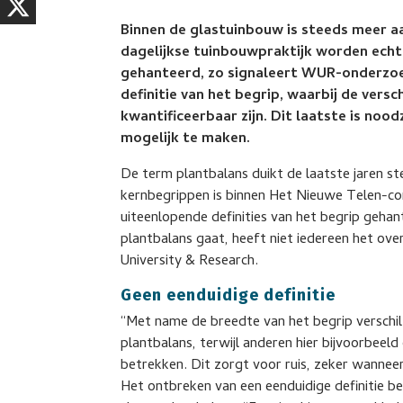
Binnen de glastuinbouw is steeds meer a
dagelijkse tuinbouwpraktijk worden echte
gehanteerd, zo signaleert WUR-onderzoeke
definitie van het begrip, waarbij de ver
kwantificeerbaar zijn. Dit laatste is noo
mogelijk te maken.
De term plantbalans duikt de laatste jaren s
kernbegrippen is binnen Het Nieuwe Telen-con
uiteenlopende definities van het begrip geha
plantbalans gaat, heeft niet iedereen het ove
University & Research.
Geen eenduidige definitie
“Met name de breedte van het begrip verschil
plantbalans, terwijl anderen hier bijvoorbeeld
betrekken. Dit zorgt voor ruis, zeker wannee
Het ontbreken van een eenduidige definitie b