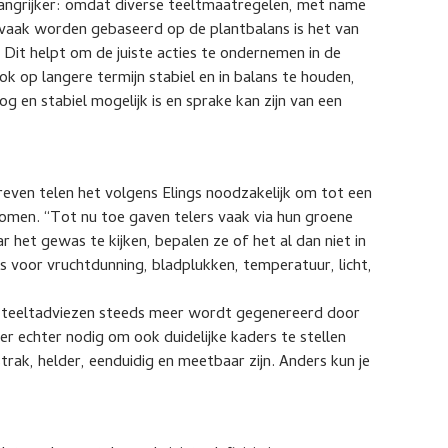
langrijker: omdat diverse teeltmaatregelen, met name
 vaak worden gebaseerd op de plantbalans is het van
 Dit helpt om de juiste acties te ondernemen in de
ook op langere termijn stabiel en in balans te houden,
g en stabiel mogelijk is en sprake kan zijn van een
ven telen het volgens Elings noodzakelijk om tot een
komen. “Tot nu toe gaven telers vaak via hun groene
r het gewas te kijken, bepalen ze of het al dan niet in
rs voor vruchtdunning, bladplukken, temperatuur, licht,
 teeltadviezen steeds meer wordt gegenereerd door
r echter nodig om ook duidelijke kaders te stellen
rak, helder, eenduidig en meetbaar zijn. Anders kun je