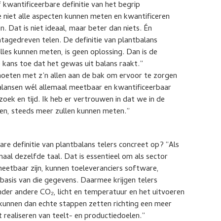
 kwantificeerbare definitie van het begrip
e niet alle aspecten kunnen meten en kwantificeren
Dat is niet ideaal, maar beter dan niets. Én
tagedreven telen. De definitie van plantbalans
les kunnen meten, is geen oplossing. Dan is de
kans toe dat het gewas uit balans raakt.”
moeten met z’n allen aan de bak om ervoor te zorgen
alansen wél allemaal meetbaar en kwantificeerbaar
ek en tijd. Ik heb er vertrouwen in dat we in de
en, steeds meer zullen kunnen meten.”
re definitie van plantbalans telers concreet op? “Als
emaal dezelfde taal. Dat is essentieel om als sector
eetbaar zijn, kunnen toeleveranciers software,
asis van die gegevens. Daarmee krijgen telers
der andere CO₂, licht en temperatuur en het uitvoeren
kunnen dan echte stappen zetten richting een meer
t realiseren van teelt- en productiedoelen.”