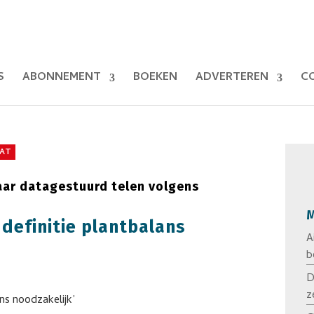
S
ABONNEMENT
BOEKEN
ADVERTEREN
C
AAT
aar datagestuurd telen volgens
M
definitie plantbalans
A
b
D
z