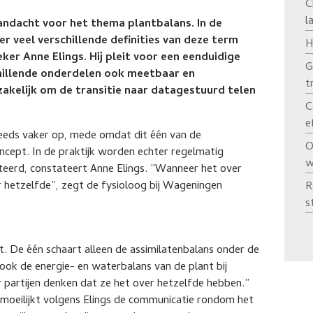
C
l
andacht voor het thema plantbalans. In de
r veel verschillende definities van deze term
H
r Anne Elings. Hij pleit voor een eenduidige
G
schillende onderdelen ook meetbaar en
t
dzakelijk om de transitie naar datagestuurd telen
C
e
teeds vaker op, mede omdat dit één van de
O
cept. In de praktijk worden echter regelmatig
w
nteerd, constateert Anne Elings. ”Wanneer het over
r hetzelfde”, zegt de fysioloog bij Wageningen
R
s
t. De één schaart alleen de assimilatenbalans onder de
 ook de energie- en waterbalans van de plant bij
r partijen denken dat ze het over hetzelfde hebben.”
emoeilijkt volgens Elings de communicatie rondom het