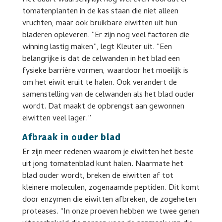
Het duurt waarschijnlijk nog wel even voordat er
tomatenplanten in de kas staan die niet alleen
vruchten, maar ook bruikbare eiwitten uit hun
bladeren opleveren. “Er zijn nog veel factoren die
winning lastig maken”, legt Kleuter uit. “Een
belangrijke is dat de celwanden in het blad een
fysieke barrière vormen, waardoor het moeilijk is
om het eiwit eruit te halen. Ook verandert de
samenstelling van de celwanden als het blad ouder
wordt. Dat maakt de opbrengst aan gewonnen
eiwitten veel lager.”
Afbraak in ouder blad
Er zijn meer redenen waarom je eiwitten het beste
uit jong tomatenblad kunt halen. Naarmate het
blad ouder wordt, breken de eiwitten af tot
kleinere moleculen, zogenaamde peptiden. Dit komt
door enzymen die eiwitten afbreken, de zogeheten
proteases. “In onze proeven hebben we twee genen